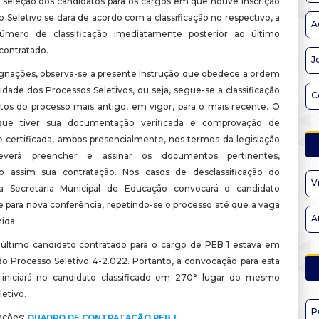
 seleção dos candidatos para os cargos em que houve inscrição
Seletivo se dará de acordo com a classificação no respectivo, a
A
número de classificação imediatamente posterior ao último
 contratado.
J
ignações, observa-se a presente Instrução que obedece a ordem
dade dos Processos Seletivos, ou seja, segue-se a classificação
C
tos do processo mais antigo, em vigor, para o mais recente. O
que tiver sua documentação verificada e comprovação de
e certificada, ambos presencialmente, nos termos da legislação
deverá preencher e assinar os documentos pertinentes,
do assim sua contratação. Nos casos de desclassificação do
V
 a Secretaria Municipal de Educação convocará o candidato
 para nova conferência, repetindo-se o processo até que a vaga
A
ida.
último candidato contratado para o cargo de PEB 1 estava em
do Processo Seletivo 4-2.022. Portanto, a convocação para esta
 iniciará no candidato classificado em 270° lugar do mesmo
etivo.
P
ações:
QUADRO DE CONTRATAÇÃO PEB 1