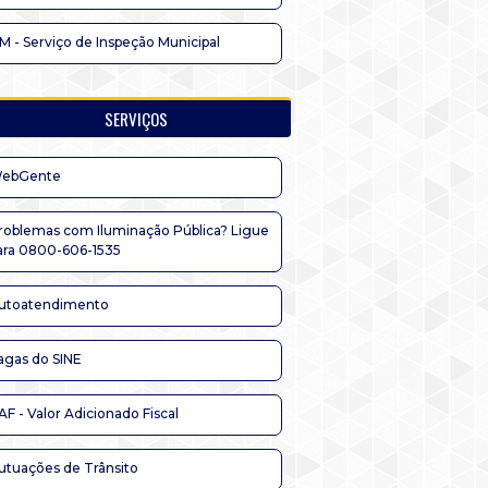
IM - Serviço de Inspeção Municipal
SERVIÇOS
ebGente
roblemas com Iluminação Pública? Ligue
ara 0800-606-1535
utoatendimento
agas do SINE
AF - Valor Adicionado Fiscal
utuações de Trânsito