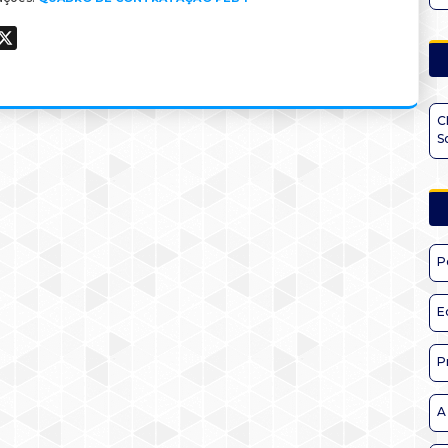
ook
hatsApp
X
C
S
P
E
P
A