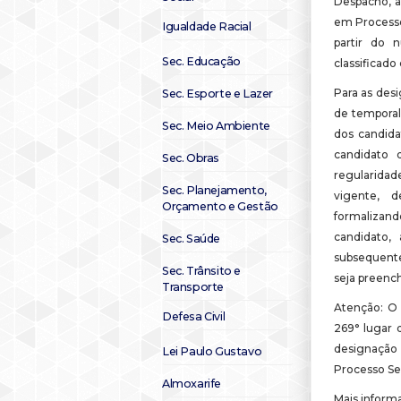
Despacho, a
em Processo 
Igualdade Racial
partir do 
Sec. Educação
classificado
Para as des
Sec. Esporte e Lazer
de temporali
Sec. Meio Ambiente
dos candida
candidato 
Sec. Obras
regularidad
Sec. Planejamento,
vigente, 
Orçamento e Gestão
formalizan
candidato,
Sec. Saúde
subsequente
Sec. Trânsito e
seja preench
Transporte
Atenção: O 
Defesa Civil
269° lugar 
designação
Lei Paulo Gustavo
Processo Sel
Almoxarife
Mais inform