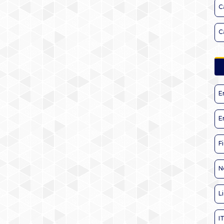
C
C
E
E
F
N
L
I