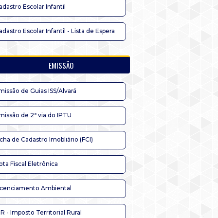
adastro Escolar Infantil
adastro Escolar Infantil - Lista de Espera
EMISSÃO
missão de Guias ISS/Alvará
missão de 2ª via do IPTU
icha de Cadastro Imobliário (FCI)
ota Fiscal Eletrônica
icenciamento Ambiental
TR - Imposto Territorial Rural