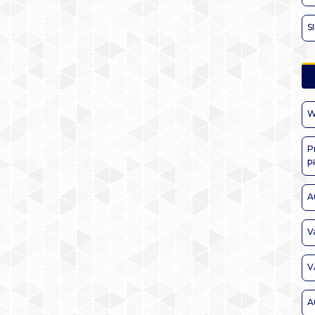
S
W
P
p
A
V
V
A