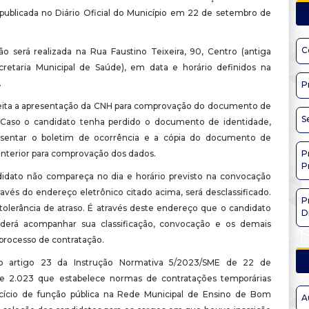
 publicada no Diário Oficial do Município em 22 de setembro de
C
ão será realizada na Rua Faustino Teixeira, 90, Centro (antiga
retaria Municipal de Saúde), em data e horário definidos na
.
P
eita a apresentação da CNH para comprovação do documento de
S
 Caso o candidato tenha perdido o documento de identidade,
esentar o boletim de ocorrência e a cópia do documento de
anterior para comprovação dos dados.
P
P
idato não compareça no dia e horário previsto na convocação
ravés do endereço eletrônico citado acima, será desclassificado.
P
tolerância de atraso. É através deste endereço que o candidato
D
erá acompanhar sua classificação, convocação e os demais
 processo de contratação.
 artigo 23 da Instrução Normativa 5/2023/SME de 22 de
e 2.023 que estabelece normas de contratações temporárias
cício de função pública na Rede Municipal de Ensino de Bom
A