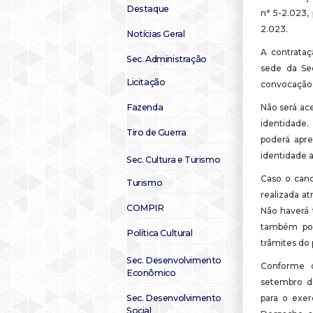
Destaque
n° 5-2.023,
2.023.
Notícias Geral
A contrataç
Sec. Administração
sede da Sec
Licitação
convocação
Fazenda
Não será ac
identidade.
Tiro de Guerra
poderá apr
identidade 
Sec. Cultura e Turismo
Caso o cand
Turismo
realizada at
COMPIR
Não haverá 
também pod
Política Cultural
trâmites do
Sec. Desenvolvimento
Conforme o
Econômico
setembro d
Sec. Desenvolvimento
para o exer
Social