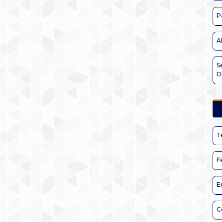
P
A
S
D
T
F
E
C