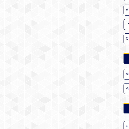
A
J
C
V
A
P