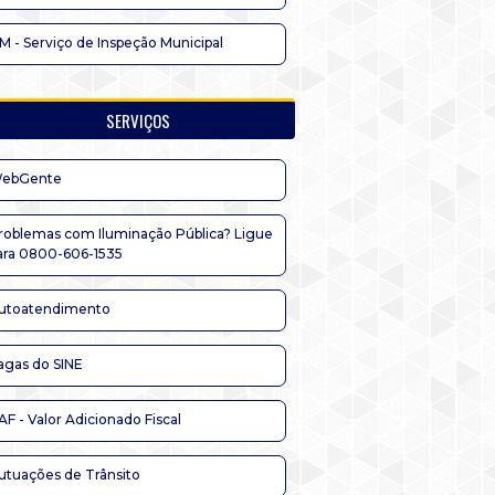
IM - Serviço de Inspeção Municipal
SERVIÇOS
ebGente
roblemas com Iluminação Pública? Ligue
ara 0800-606-1535
utoatendimento
agas do SINE
AF - Valor Adicionado Fiscal
utuações de Trânsito