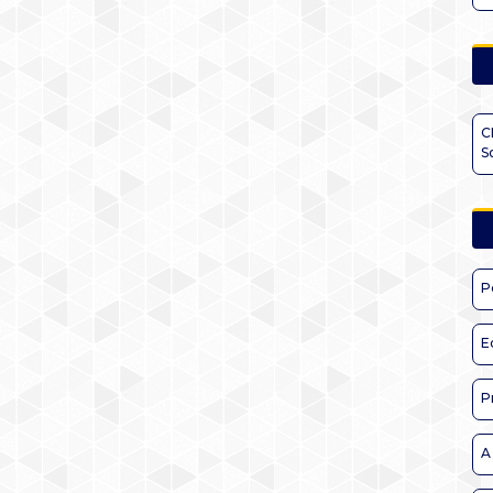
C
S
P
E
P
A