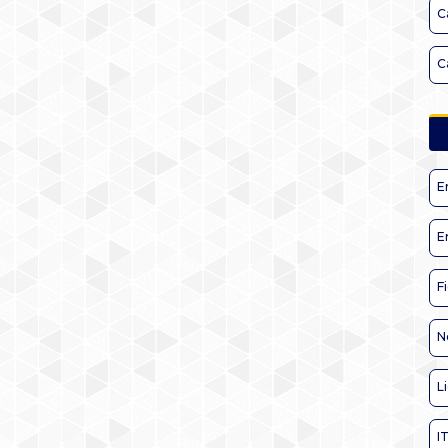
C
C
E
E
F
N
L
I