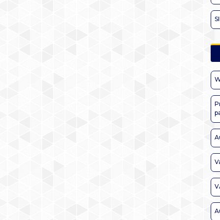
S
W
P
p
A
V
V
A