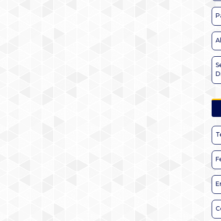
P
A
S
D
T
F
E
C