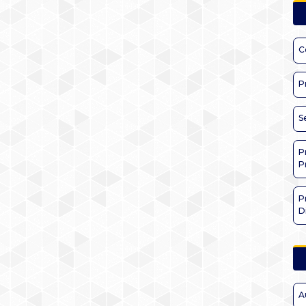
C
P
S
P
P
P
D
A