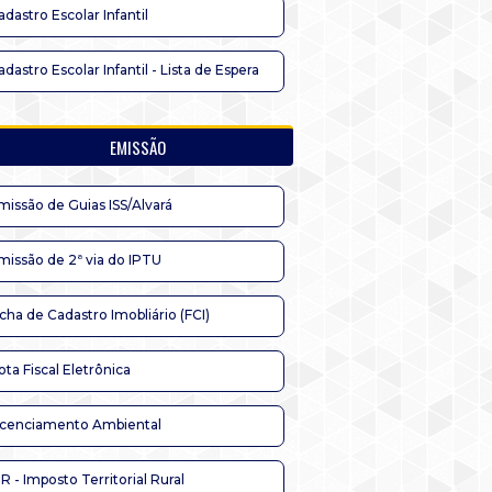
adastro Escolar Infantil
adastro Escolar Infantil - Lista de Espera
EMISSÃO
missão de Guias ISS/Alvará
missão de 2ª via do IPTU
icha de Cadastro Imobliário (FCI)
ota Fiscal Eletrônica
icenciamento Ambiental
TR - Imposto Territorial Rural