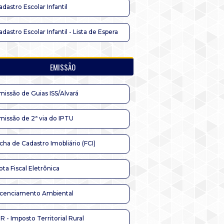
adastro Escolar Infantil
adastro Escolar Infantil - Lista de Espera
EMISSÃO
missão de Guias ISS/Alvará
missão de 2ª via do IPTU
icha de Cadastro Imobliário (FCI)
ota Fiscal Eletrônica
icenciamento Ambiental
TR - Imposto Territorial Rural