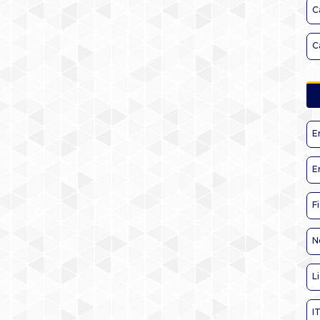
C
C
E
E
F
N
L
I