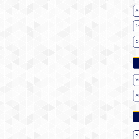
A
J
C
V
A
P