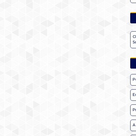
C
S
P
E
P
A