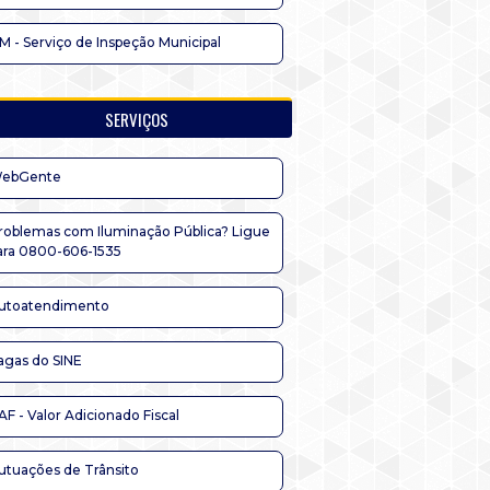
IM - Serviço de Inspeção Municipal
SERVIÇOS
ebGente
roblemas com Iluminação Pública? Ligue
ara 0800-606-1535
utoatendimento
agas do SINE
AF - Valor Adicionado Fiscal
utuações de Trânsito