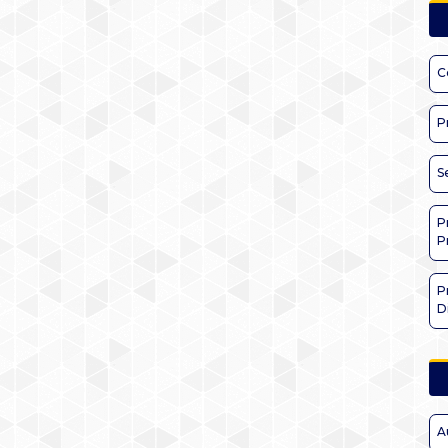
C
P
S
P
P
P
D
A