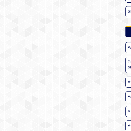
S
W
P
p
A
V
V
A