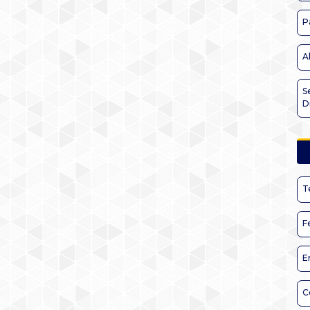
P
A
S
D
T
F
E
C