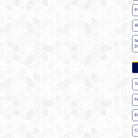
P
A
S
D
T
F
E
C