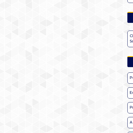
C
S
P
E
P
A