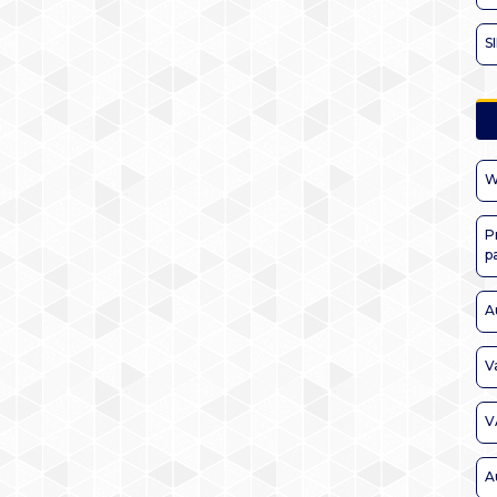
S
W
P
p
A
V
V
A