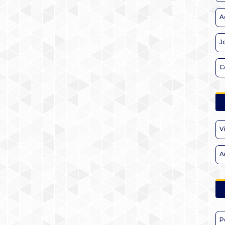
A
J
C
V
A
P