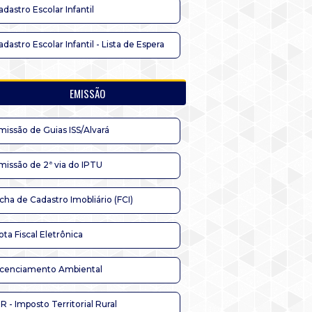
adastro Escolar Infantil
adastro Escolar Infantil - Lista de Espera
EMISSÃO
missão de Guias ISS/Alvará
missão de 2ª via do IPTU
icha de Cadastro Imobliário (FCI)
ota Fiscal Eletrônica
icenciamento Ambiental
TR - Imposto Territorial Rural