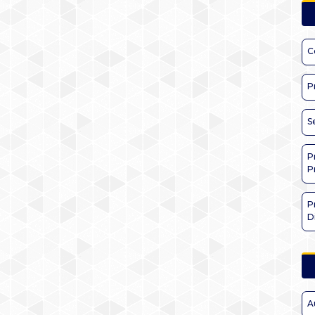
C
P
S
P
P
P
D
A