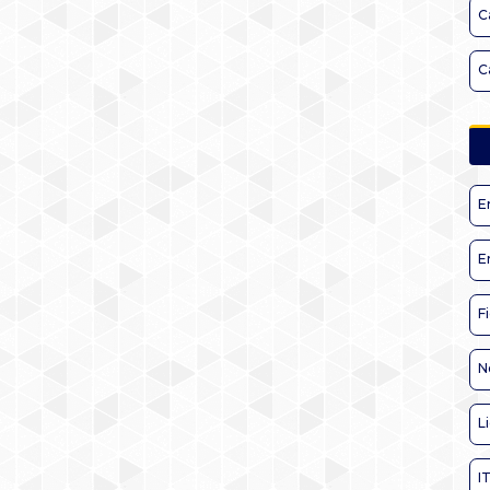
C
C
E
E
F
N
L
I