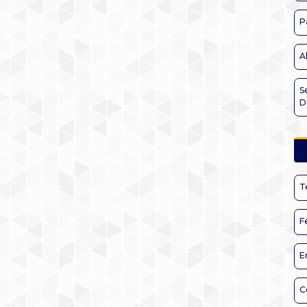
P
A
S
D
T
F
E
C