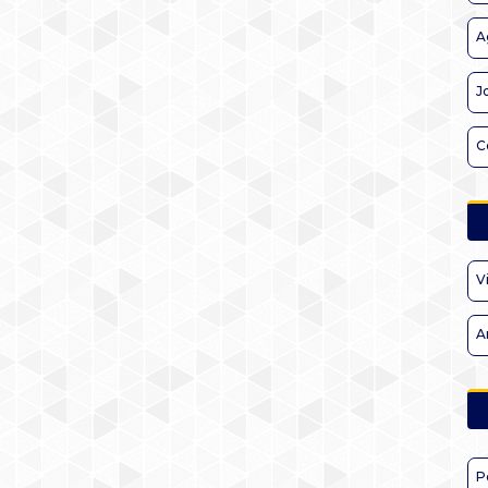
A
J
C
V
A
P