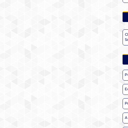
C
S
P
E
P
A