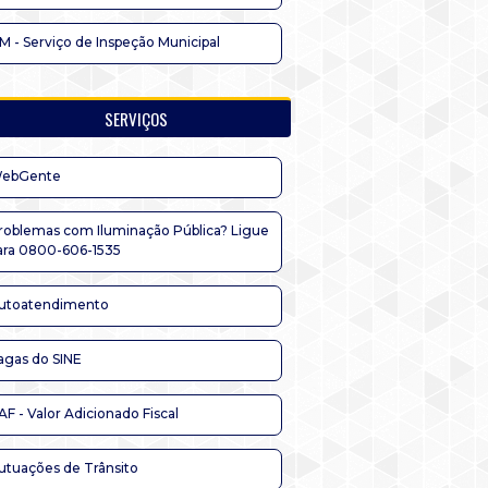
IM - Serviço de Inspeção Municipal
SERVIÇOS
ebGente
roblemas com Iluminação Pública? Ligue
ara 0800-606-1535
utoatendimento
agas do SINE
AF - Valor Adicionado Fiscal
utuações de Trânsito