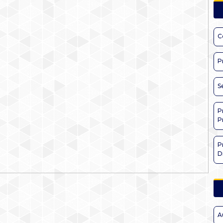
C
P
S
P
P
P
D
A