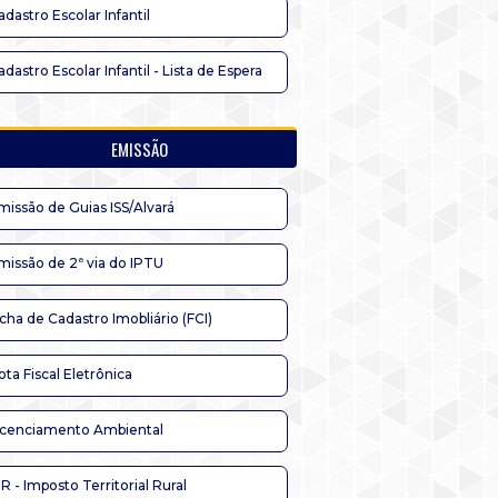
adastro Escolar Infantil
adastro Escolar Infantil - Lista de Espera
EMISSÃO
missão de Guias ISS/Alvará
missão de 2ª via do IPTU
icha de Cadastro Imobliário (FCI)
ota Fiscal Eletrônica
icenciamento Ambiental
TR - Imposto Territorial Rural