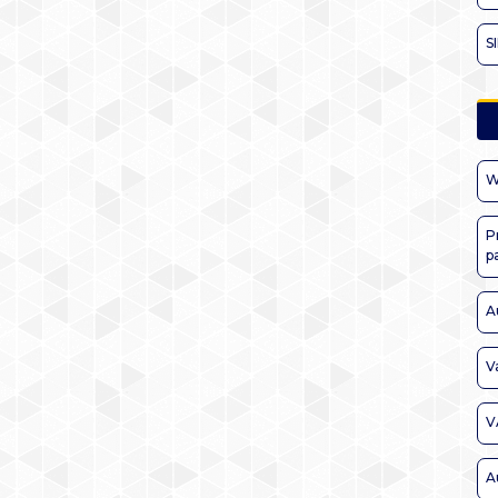
S
W
P
p
A
V
V
A