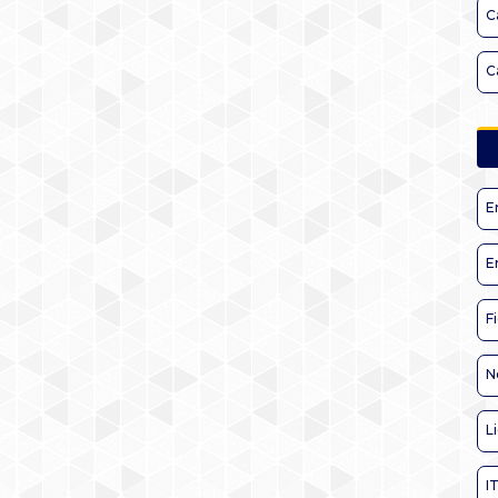
C
C
E
E
F
N
L
I