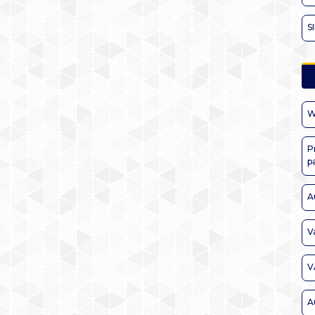
S
W
P
p
A
V
V
A