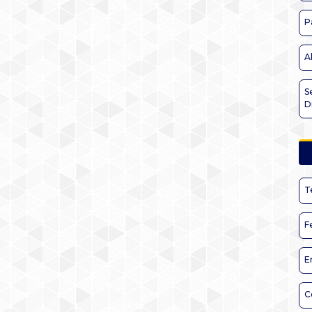
P
A
S
D
T
F
E
C