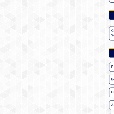
C
S
P
E
P
A