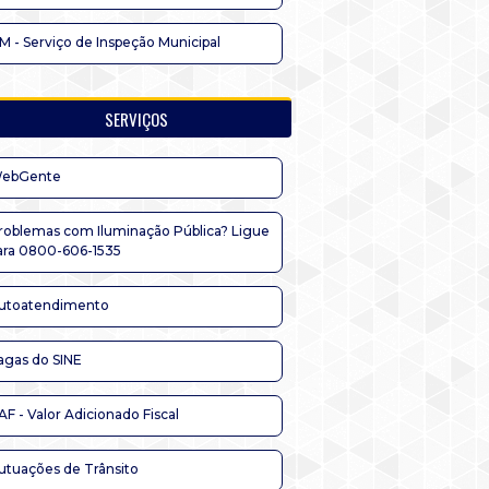
IM - Serviço de Inspeção Municipal
SERVIÇOS
ebGente
roblemas com Iluminação Pública? Ligue
ara 0800-606-1535
utoatendimento
agas do SINE
AF - Valor Adicionado Fiscal
utuações de Trânsito