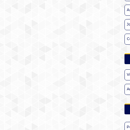
A
J
C
V
A
P