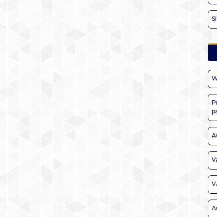
S
W
P
p
A
V
V
A