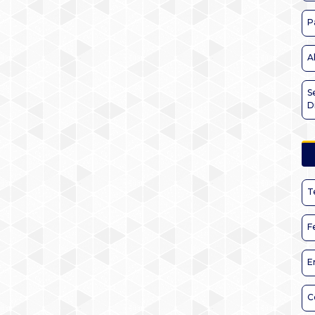
P
A
S
D
T
F
E
C