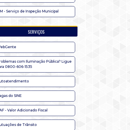
IM - Serviço de Inspeção Municipal
SERVIÇOS
ebGente
roblemas com Iluminação Pública? Ligue
ara 0800-606-1535
utoatendimento
agas do SINE
AF - Valor Adicionado Fiscal
utuações de Trânsito