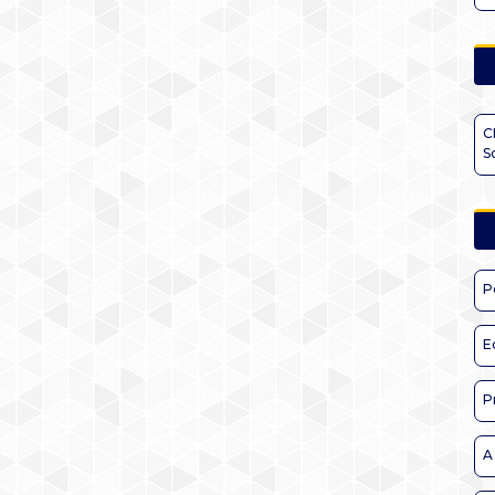
C
S
P
E
P
A