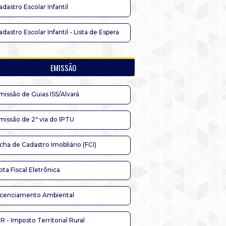
adastro Escolar Infantil
adastro Escolar Infantil - Lista de Espera
EMISSÃO
missão de Guias ISS/Alvará
missão de 2ª via do IPTU
icha de Cadastro Imobliário (FCI)
ota Fiscal Eletrônica
icenciamento Ambiental
TR - Imposto Territorial Rural