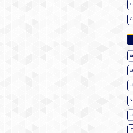
C
C
E
E
F
N
L
I