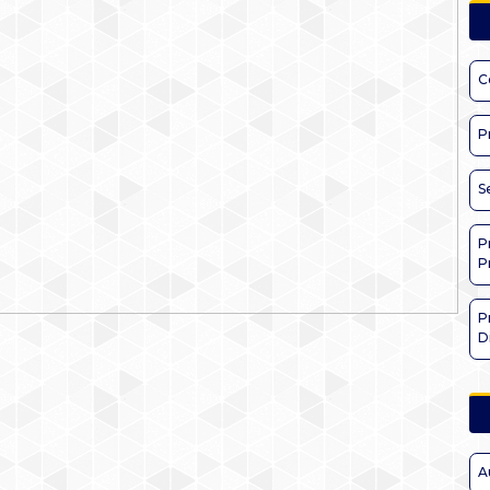
C
P
S
P
P
P
D
A