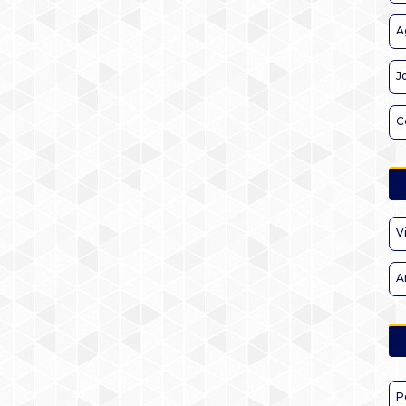
A
J
C
V
A
P