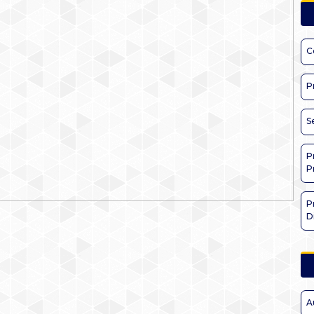
C
P
S
P
P
P
D
A