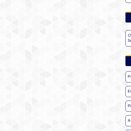
C
S
P
E
P
A