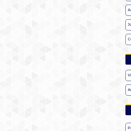
A
J
C
V
A
P