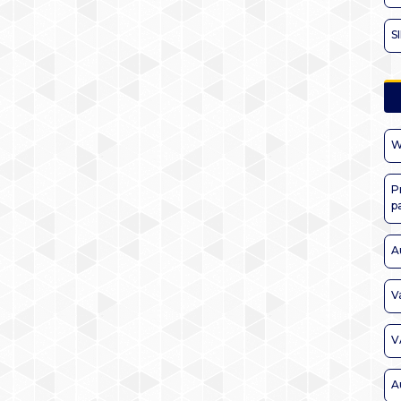
S
W
P
p
A
V
V
A