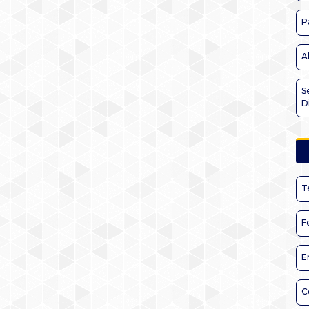
P
A
S
D
T
F
E
C