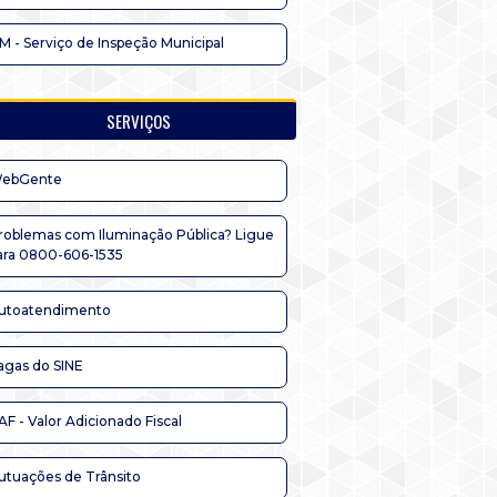
IM - Serviço de Inspeção Municipal
SERVIÇOS
ebGente
roblemas com Iluminação Pública? Ligue
ara 0800-606-1535
utoatendimento
agas do SINE
AF - Valor Adicionado Fiscal
utuações de Trânsito