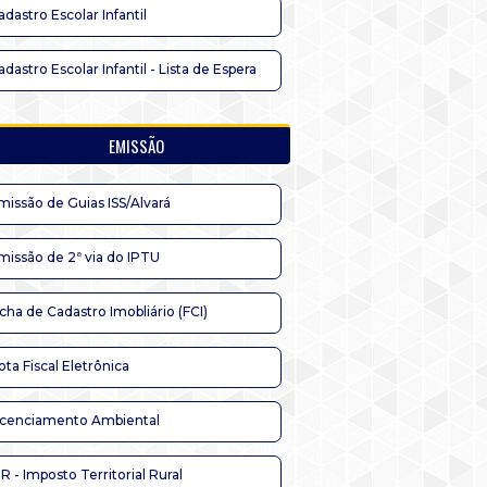
adastro Escolar Infantil
adastro Escolar Infantil - Lista de Espera
EMISSÃO
missão de Guias ISS/Alvará
missão de 2ª via do IPTU
icha de Cadastro Imobliário (FCI)
ota Fiscal Eletrônica
icenciamento Ambiental
TR - Imposto Territorial Rural