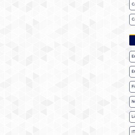
C
C
E
E
F
N
L
I