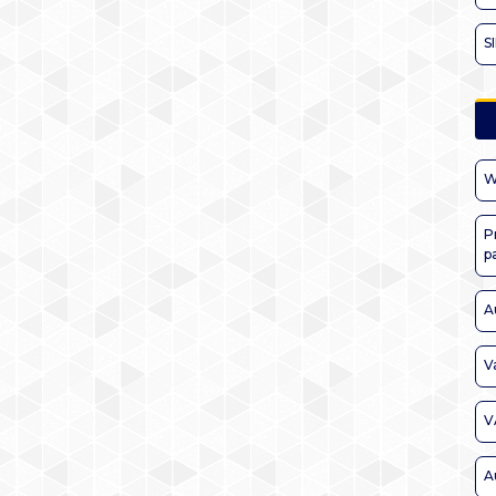
S
W
P
p
A
V
V
A