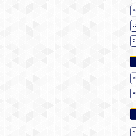
A
J
C
V
A
P