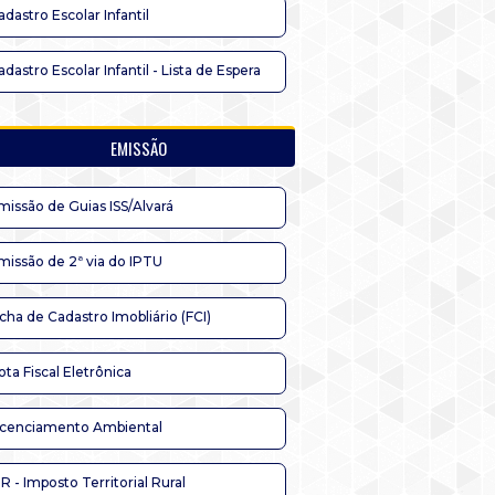
adastro Escolar Infantil
adastro Escolar Infantil - Lista de Espera
EMISSÃO
missão de Guias ISS/Alvará
missão de 2ª via do IPTU
icha de Cadastro Imobliário (FCI)
ota Fiscal Eletrônica
icenciamento Ambiental
TR - Imposto Territorial Rural