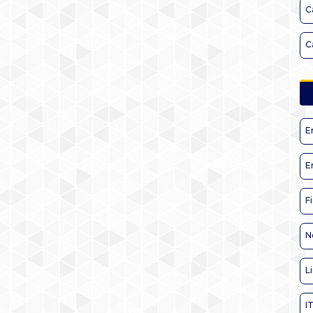
C
C
E
E
F
N
L
I