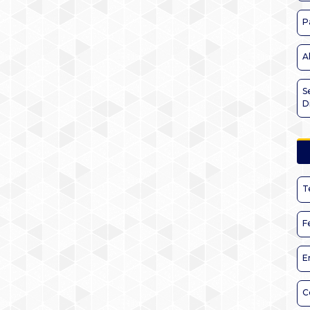
P
A
S
D
T
F
E
C