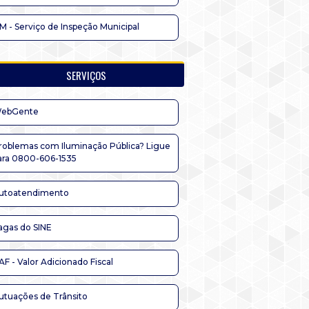
IM - Serviço de Inspeção Municipal
SERVIÇOS
ebGente
roblemas com Iluminação Pública? Ligue
ara 0800-606-1535
utoatendimento
agas do SINE
AF - Valor Adicionado Fiscal
utuações de Trânsito