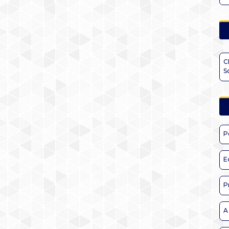
C
S
P
E
P
A