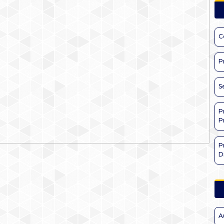
C
P
S
P
P
P
D
A