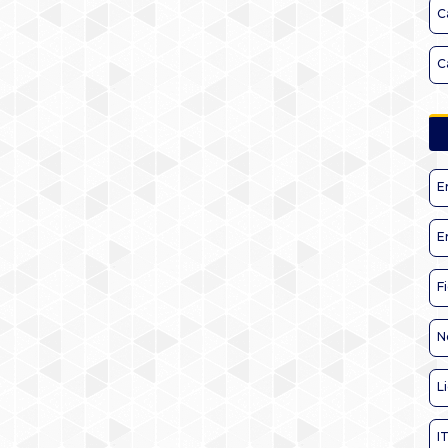
C
C
E
E
F
N
L
I