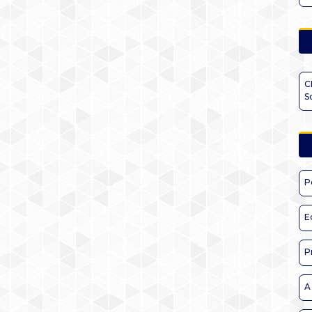
C
S
P
E
P
A