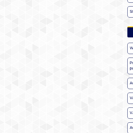
S
W
P
p
A
V
V
A