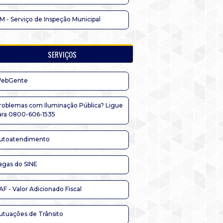
IM - Serviço de Inspeção Municipal
SERVIÇOS
ebGente
roblemas com Iluminação Pública? Ligue
ara 0800-606-1535
utoatendimento
agas do SINE
AF - Valor Adicionado Fiscal
utuações de Trânsito