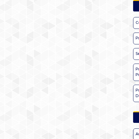
C
P
S
P
P
P
D
A