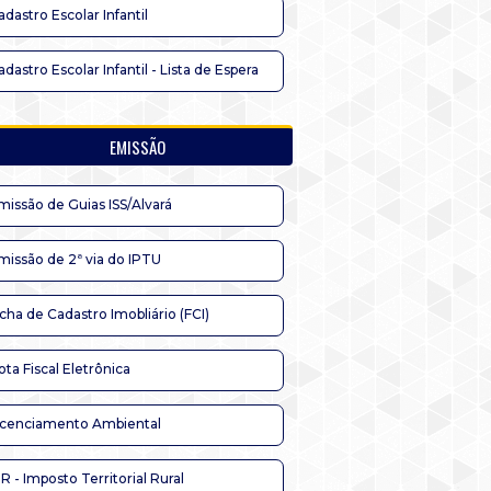
adastro Escolar Infantil
adastro Escolar Infantil - Lista de Espera
EMISSÃO
missão de Guias ISS/Alvará
missão de 2ª via do IPTU
icha de Cadastro Imobliário (FCI)
ota Fiscal Eletrônica
icenciamento Ambiental
TR - Imposto Territorial Rural