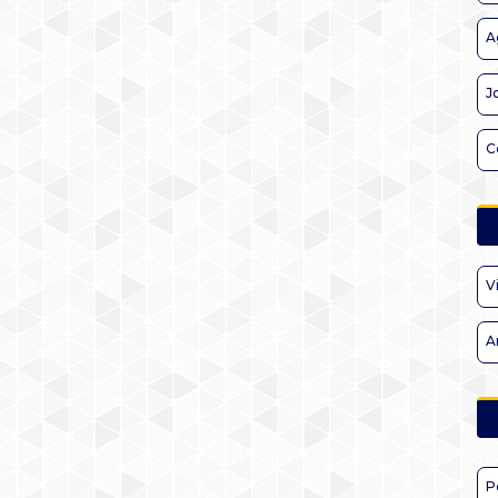
A
J
C
V
A
P