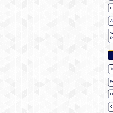
P
A
S
D
T
F
E
C