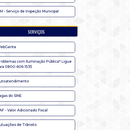
IM - Serviço de Inspeção Municipal
SERVIÇOS
ebGente
roblemas com Iluminação Pública? Ligue
ara 0800-606-1535
utoatendimento
agas do SINE
AF - Valor Adicionado Fiscal
utuações de Trânsito