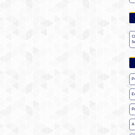
C
S
P
E
P
A