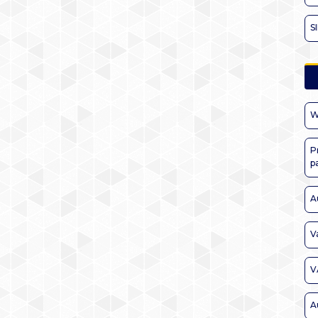
S
W
P
p
A
V
V
A