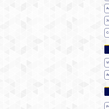
A
J
C
V
A
P