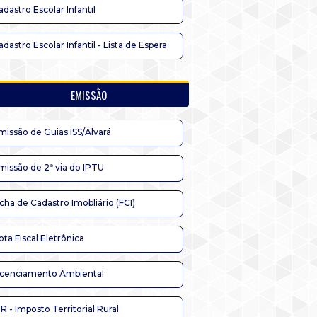
adastro Escolar Infantil
adastro Escolar Infantil - Lista de Espera
EMISSÃO
missão de Guias ISS/Alvará
missão de 2ª via do IPTU
icha de Cadastro Imobliário (FCI)
ota Fiscal Eletrônica
icenciamento Ambiental
TR - Imposto Territorial Rural