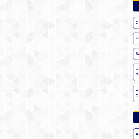
C
P
S
P
P
P
D
A