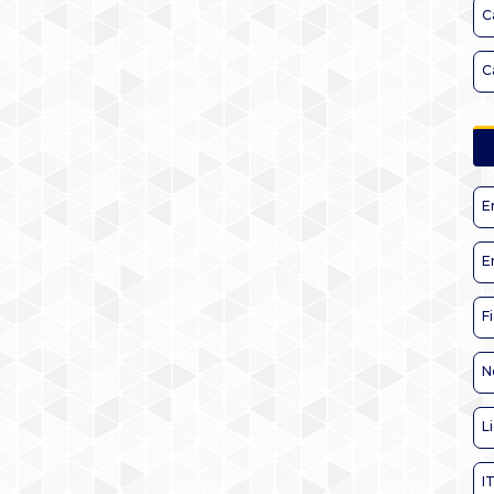
C
C
E
E
F
N
L
I