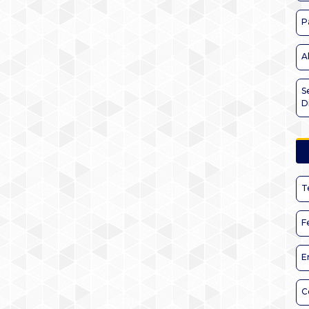
P
A
S
D
T
F
E
C