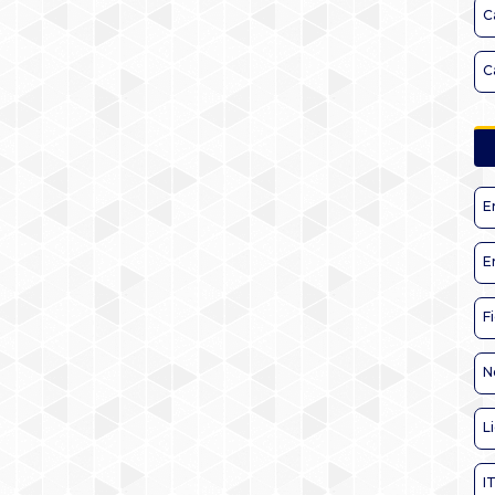
C
C
E
E
F
N
L
I