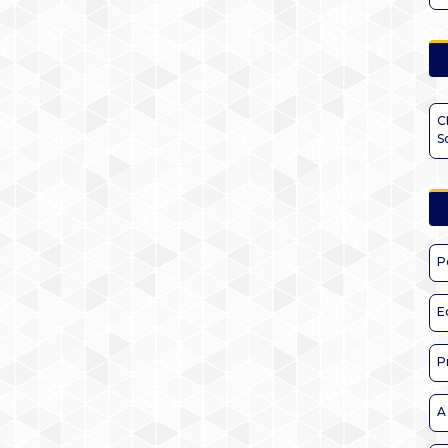
C
S
P
E
P
A