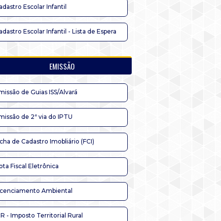
adastro Escolar Infantil
adastro Escolar Infantil - Lista de Espera
EMISSÃO
missão de Guias ISS/Alvará
missão de 2ª via do IPTU
icha de Cadastro Imobliário (FCI)
ota Fiscal Eletrônica
icenciamento Ambiental
TR - Imposto Territorial Rural