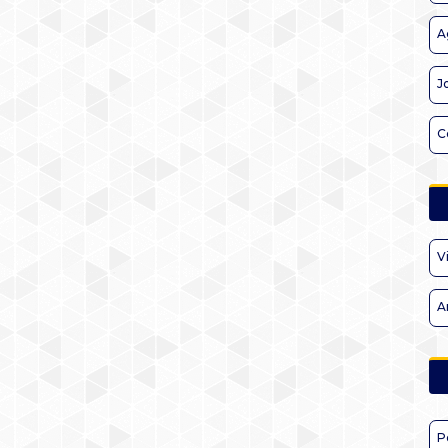
A
J
C
V
A
P