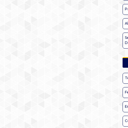
P
A
S
D
T
F
E
C