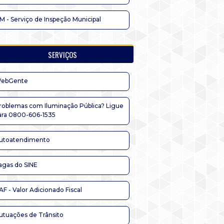
IM - Serviço de Inspeção Municipal
SERVIÇOS
ebGente
roblemas com Iluminação Pública? Ligue
ara 0800-606-1535
utoatendimento
agas do SINE
AF - Valor Adicionado Fiscal
utuações de Trânsito