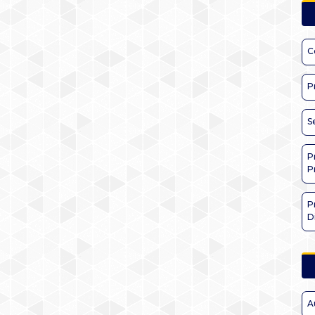
C
P
S
P
P
P
D
A