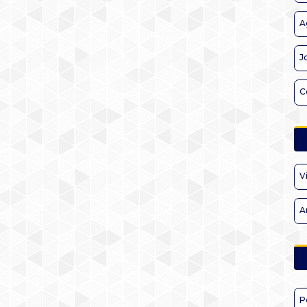
A
J
C
V
A
P