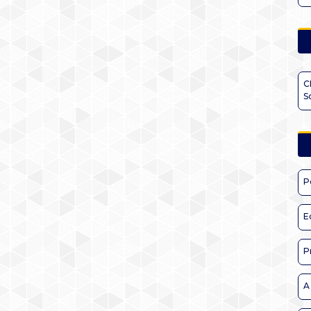
C
S
P
E
P
A