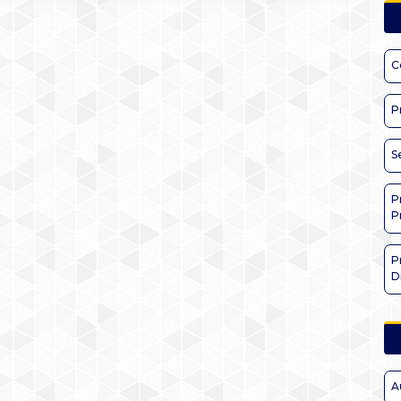
C
P
S
P
P
P
D
A