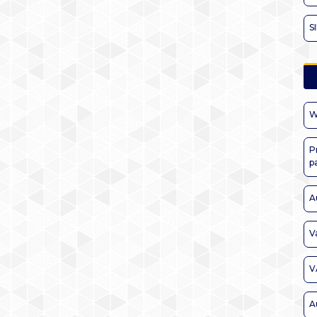
S
W
P
p
A
V
V
A