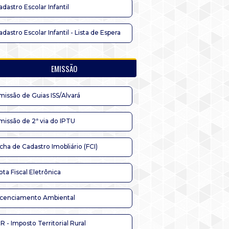
adastro Escolar Infantil
adastro Escolar Infantil - Lista de Espera
EMISSÃO
missão de Guias ISS/Alvará
missão de 2ª via do IPTU
icha de Cadastro Imobliário (FCI)
ota Fiscal Eletrônica
icenciamento Ambiental
TR - Imposto Territorial Rural