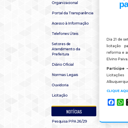
pa
Organizacional
Portal da Transparência
Acesso à Informação
Telefones Úteis
Dia 21 de se
Setores de
licitação 
Atendimento da
reforma e a
Prefeitura
Elvino Paiva
Diário Oficial
Participe 
Normas Legais
Licitações
Albuquerque,
Ouvidoria
CLIQUE AQU
Licitação
Faceb
W
NOTÍCIAS
Pesquisa PPA 26/29