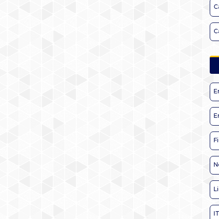
C
C
E
E
F
N
L
I