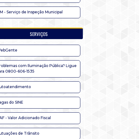
IM - Serviço de Inspeção Municipal
SERVIÇOS
ebGente
roblemas com Iluminação Pública? Ligue
ara 0800-606-1535
utoatendimento
agas do SINE
AF - Valor Adicionado Fiscal
utuações de Trânsito