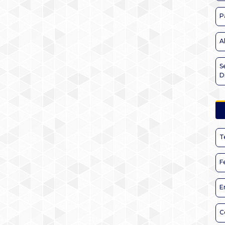
P
A
S
D
T
F
E
C