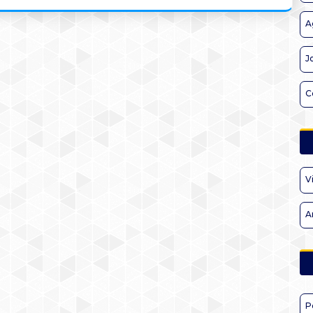
A
J
C
V
A
P