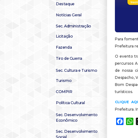
Destaque
Notícias Geral
Sec. Administração
Licitação
Para foment
Prefeitura re
Fazenda
O evento tra
Tiro de Guerra
percursos Ad
de nossa c
Sec. Cultura e Turismo
Despacho, V
Turismo
Bom Despach
turísticos.
COMPIR
CLIQUE AQ
Política Cultural
Prefeitura. 
Sec. Desenvolvimento
Econômico
Faceb
W
Sec. Desenvolvimento
Social