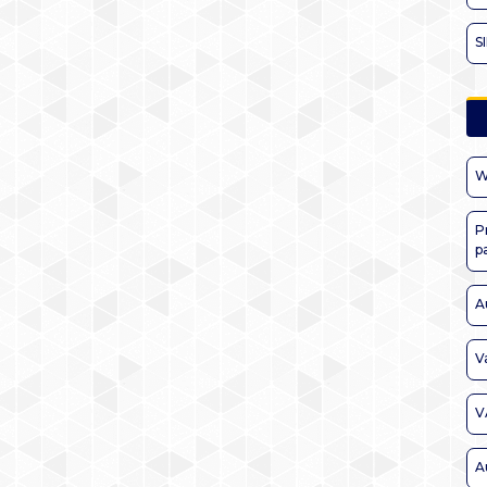
S
W
P
p
A
V
V
A