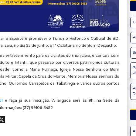
C
P
ar o Esporte e promover o T
urismo
Histórico e Cultural de BD,
alizará, no dia 25 de junho, o 1°
Cicloturismo
de Bom Despacho.
S
rá entreterimento para os ciclistas do município, e contará com
ulto e Infantil, que passarão por diversos patrimônios culturais
P
idade, como a Maria Fumaça, Igreja Nossa Senhora do Bom
P
ila Militar, Capela da Cruz do Monte, Memorial Nossa Senhora do
o, Quilombo Carrapatos da Tabatinga e vários outros pontos
P
D
e faça já sua inscrição. A largada será às 8h, na Sede da
UI
Informações: (37) 99106-3452
ook
hatsApp
X
A