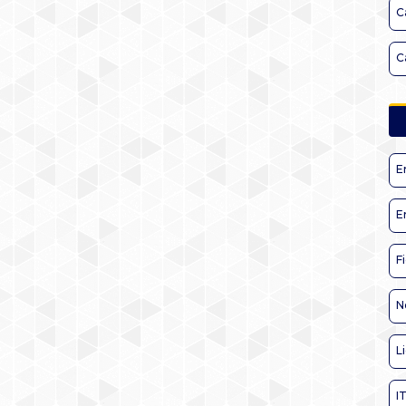
C
C
E
E
F
N
L
I