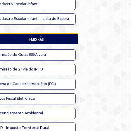
adastro Escolar Infantil
adastro Escolar Infantil - Lista de Espera
EMISSÃO
missão de Guias ISS/Alvará
missão de 2ª via do IPTU
icha de Cadastro Imobliário (FCI)
ota Fiscal Eletrônica
icenciamento Ambiental
TR - Imposto Territorial Rural