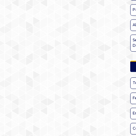
P
A
S
D
T
F
E
C