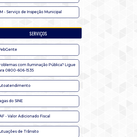
IM - Serviço de Inspeção Municipal
SERVIÇOS
ebGente
roblemas com Iluminação Pública? Ligue
ara 0800-606-1535
utoatendimento
agas do SINE
AF - Valor Adicionado Fiscal
utuações de Trânsito