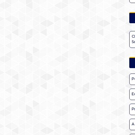
C
S
P
E
P
A