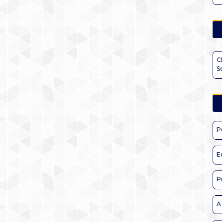
C
S
P
E
P
A