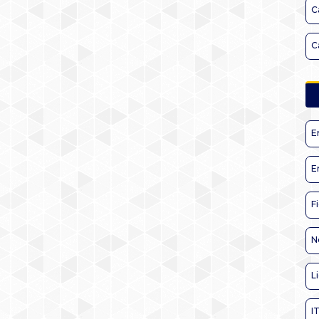
C
C
E
E
F
N
L
I