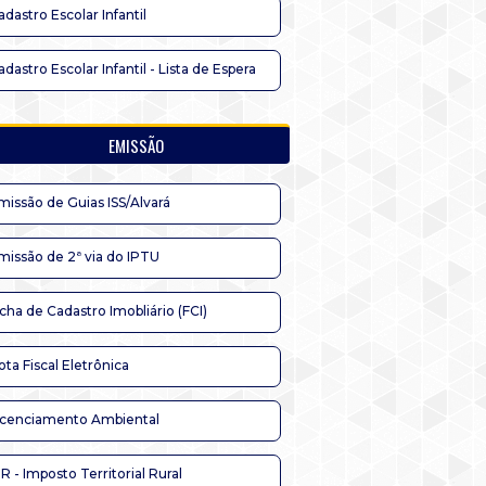
adastro Escolar Infantil
adastro Escolar Infantil - Lista de Espera
EMISSÃO
missão de Guias ISS/Alvará
missão de 2ª via do IPTU
icha de Cadastro Imobliário (FCI)
ota Fiscal Eletrônica
icenciamento Ambiental
TR - Imposto Territorial Rural