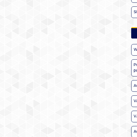
S
W
P
p
A
V
V
A