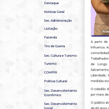
Destaque
Notícias Geral
Sec. Administração
Licitação
Fazenda
A partir d
Tiro de Guerra
Influenza. 
comorbidad
Sec. Cultura e Turismo
Trabalhador
Turismo
de Longo c
Salvamento
COMPIR
Liberdade;
medidas soc
Política Cultural
O cidadão d
Sec. Desenvolvimento
por meio de
Econômico
O público al
Sec. Desenvolvimento
Social
de 60 anos, 