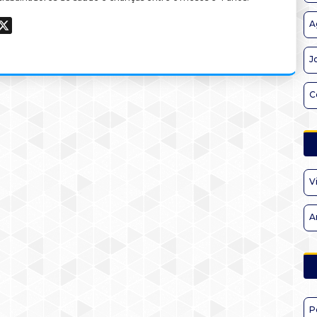
A
ook
hatsApp
X
J
C
V
A
P