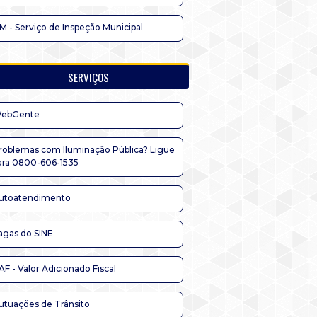
IM - Serviço de Inspeção Municipal
SERVIÇOS
ebGente
roblemas com Iluminação Pública? Ligue
ara 0800-606-1535
utoatendimento
agas do SINE
AF - Valor Adicionado Fiscal
utuações de Trânsito