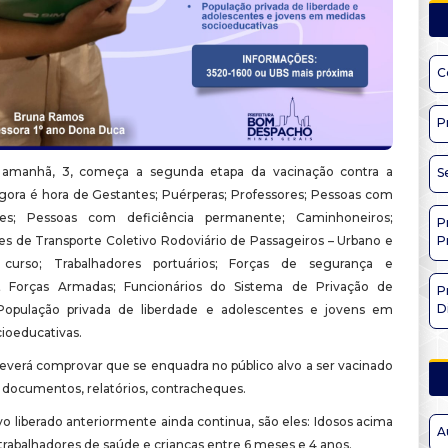
C
P
e amanhã, 3, começa a segunda etapa da vacinação contra a
S
Agora é hora de
Gestantes; Puérperas; Professores; Pessoas com
es; Pessoas com deficiência permanente; Caminhoneiros;
P
es de Transporte Coletivo Rodoviário de Passageiros – Urbano e
P
urso; Trabalhadores portuários; Forças de segurança e
; Forças Armadas; Funcionários do Sistema de Privação de
P
D
 População privada de liberdade e adolescentes e jovens em
ioeducativas.
everá comprovar que se enquadra no público alvo a ser vacinado
 documentos, relatórios, contracheques.
vo liberado anteriormente ainda continua, são eles: Idosos acima
A
trabalhadores de saúde e crianças entre 6 meses e 4 anos.