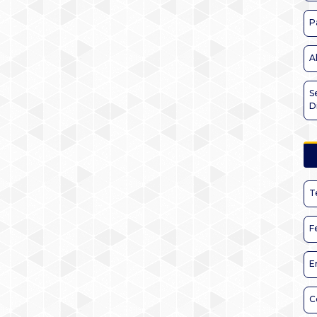
P
A
S
D
T
F
E
C