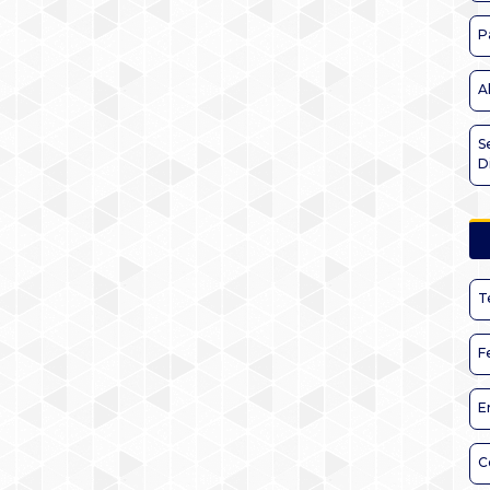
P
A
S
D
T
F
E
C