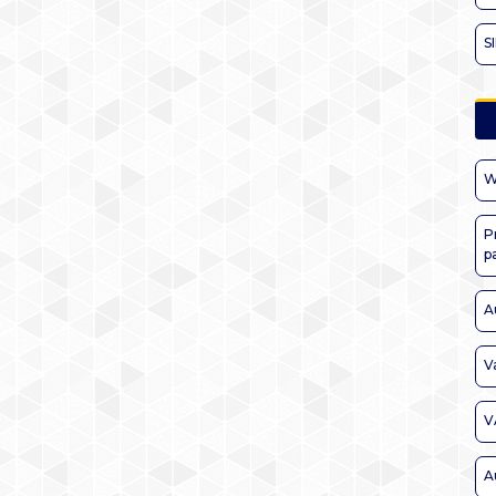
S
W
P
p
A
V
V
A