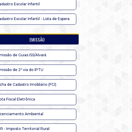
adastro Escolar Infantil
adastro Escolar Infantil - Lista de Espera
EMISSÃO
missão de Guias ISS/Alvará
missão de 2ª via do IPTU
icha de Cadastro Imobliário (FCI)
ota Fiscal Eletrônica
icenciamento Ambiental
TR - Imposto Territorial Rural