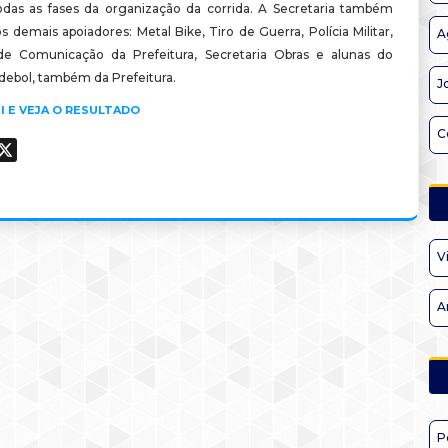
das as fases da organização da corrida. A Secretaria também
 demais apoiadores: Metal Bike, Tiro de Guerra, Polícia Militar,
A
de Comunicação da Prefeitura, Secretaria Obras e alunas do
debol, também da Prefeitura.
J
I E VEJA O RESULTADO
C
ook
hatsApp
X
V
A
P