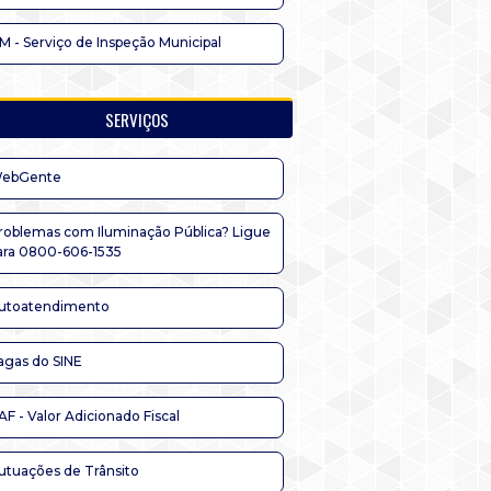
IM - Serviço de Inspeção Municipal
SERVIÇOS
ebGente
roblemas com Iluminação Pública? Ligue
ara 0800-606-1535
utoatendimento
agas do SINE
AF - Valor Adicionado Fiscal
utuações de Trânsito