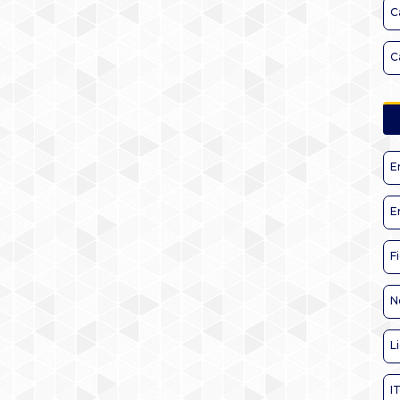
C
C
E
E
F
N
L
I