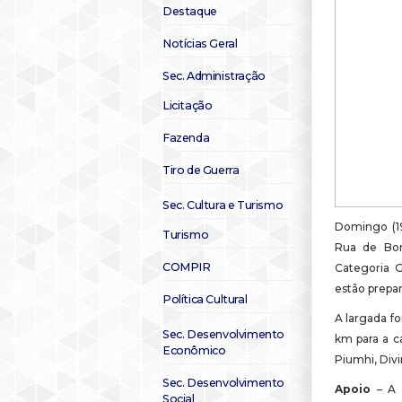
Destaque
Notícias Geral
Sec. Administração
Licitação
Fazenda
Tiro de Guerra
Sec. Cultura e Turismo
Domingo (19
Turismo
Rua de Bom
COMPIR
Categoria G
estão prepar
Política Cultural
A largada fo
Sec. Desenvolvimento
km para a c
Econômico
Piumhi, Divi
Sec. Desenvolvimento
Apoio
– A 
Social