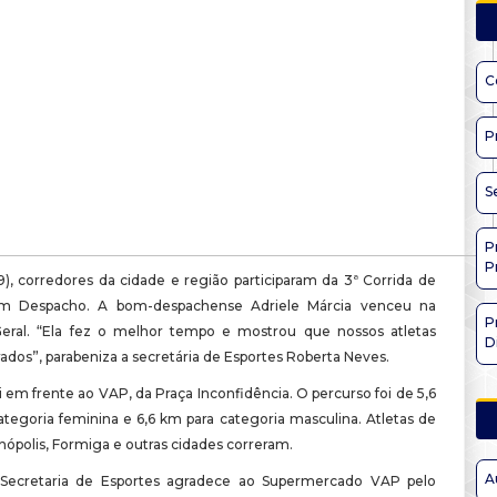
C
P
S
P
P
), corredores da cidade e região participaram da 3ª Corrida de
 Despacho. A bom-despachense Adriele Márcia venceu na
P
eral. “Ela fez o melhor tempo e mostrou que nossos atletas
D
ados”, parabeniza a secretária de Esportes Roberta Neves.
i em frente ao VAP, da Praça Inconfidência. O percurso foi de 5,6
ategoria feminina e 6,6 km para categoria masculina. Atletas de
nópolis, Formiga e outras cidades correram.
A
Secretaria de Esportes agradece ao Supermercado VAP pelo