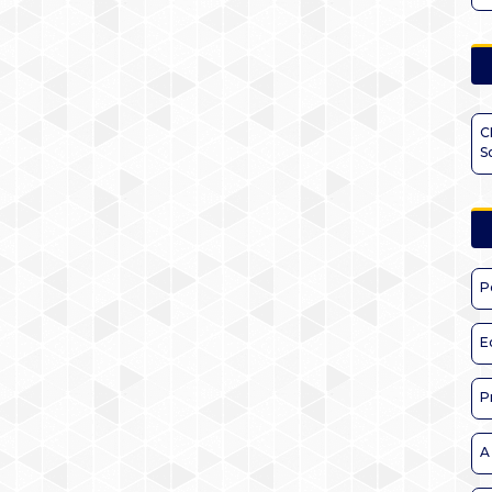
C
S
P
E
P
A