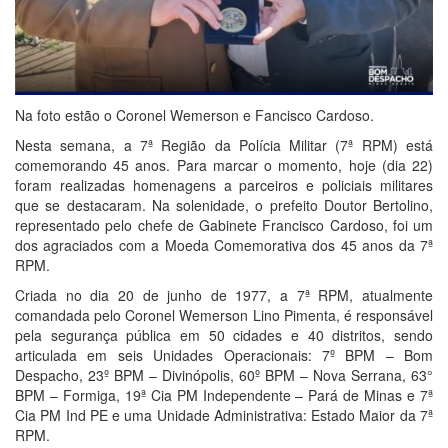
Na foto estão o Coronel Wemerson e Fancisco Cardoso.
Nesta semana, a 7ª Região da Polícia Militar (7ª RPM) está
comemorando 45 anos. Para marcar o momento, hoje (dia 22)
foram realizadas homenagens a parceiros e policiais militares
que se destacaram. Na solenidade, o prefeito Doutor Bertolino,
representado pelo chefe de Gabinete Francisco Cardoso, foi um
dos agraciados com a Moeda Comemorativa dos 45 anos da 7ª
RPM.
Criada no dia 20 de junho de 1977, a 7ª RPM, atualmente
comandada pelo Coronel Wemerson Lino Pimenta, é responsável
pela segurança pública em 50 cidades e 40 distritos, sendo
articulada em seis Unidades Operacionais: 7º BPM – Bom
Despacho, 23º BPM – Divinópolis, 60º BPM – Nova Serrana, 63°
BPM – Formiga, 19ª Cia PM Independente – Pará de Minas e 7ª
Cia PM Ind PE e uma Unidade Administrativa: Estado Maior da 7ª
RPM.