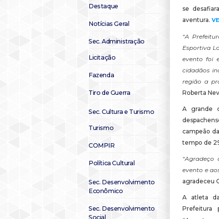
Destaque
se desafia
aventura.
V
Notícias Geral
“A Prefeit
Sec. Administração
Esportiva L
Licitação
evento foi 
cidadãos i
Fazenda
região a pr
Tiro de Guerra
Roberta Neve
A grande c
Sec. Cultura e Turismo
despachens
Turismo
campeão da 
tempo de 29
COMPIR
“Agradeço 
Política Cultural
evento e ao
agradeceu C
Sec. Desenvolvimento
Econômico
A atleta d
Sec. Desenvolvimento
Prefeitura
Social