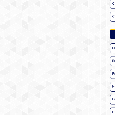
C
C
E
E
F
N
L
I