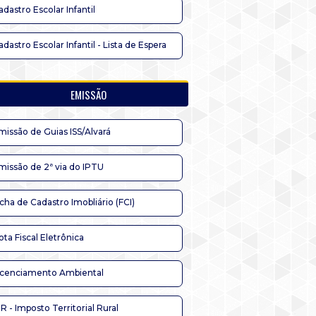
adastro Escolar Infantil
adastro Escolar Infantil - Lista de Espera
EMISSÃO
missão de Guias ISS/Alvará
missão de 2ª via do IPTU
icha de Cadastro Imobliário (FCI)
ota Fiscal Eletrônica
icenciamento Ambiental
TR - Imposto Territorial Rural