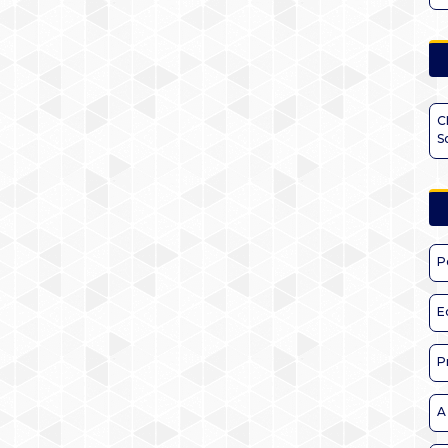
C
S
P
E
P
A