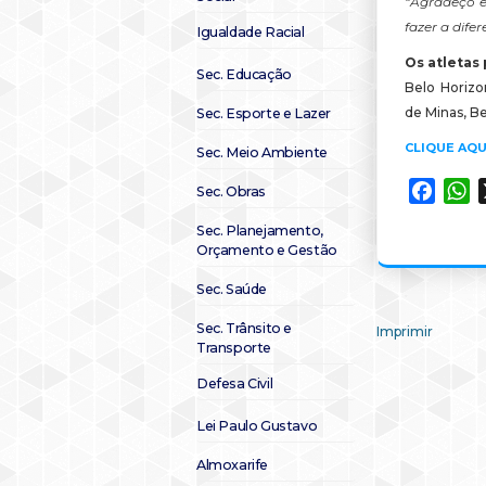
“Agradeço e
fazer a dife
Igualdade Racial
Os atletas
Sec. Educação
Belo Horizo
de Minas, B
Sec. Esporte e Lazer
CLIQUE AQU
Sec. Meio Ambiente
Faceb
W
Sec. Obras
Sec. Planejamento,
Orçamento e Gestão
Sec. Saúde
Sec. Trânsito e
Imprimir
Transporte
Defesa Civil
Lei Paulo Gustavo
Almoxarife