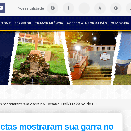
Acessibilidade
DOME
SERVIDOR
TRANSPARÊNCIA
ACESSO À INFORMAÇÃO
OUVIDORIA
as mostraram sua garra no Desafio Trail/Trekking de BD
letas mostraram sua garra no