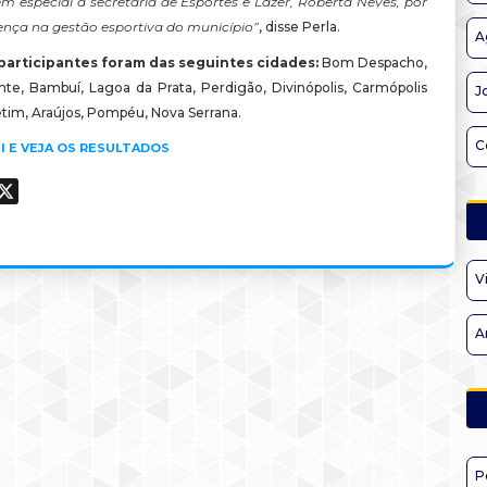
m especial à secretária de Esportes e Lazer, Roberta Neves, por
rença na gestão esportiva do município”
, disse Perla.
A
 participantes foram das seguintes cidades:
Bom Despacho,
nte, Bambuí, Lagoa da Prata, Perdigão, Divinópolis, Carmópolis
J
etim, Araújos, Pompéu, Nova Serrana.
C
I E VEJA OS RESULTADOS
ook
hatsApp
X
V
A
P