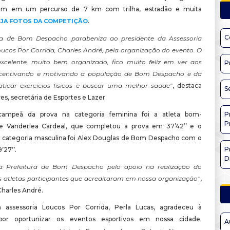
ram em um percurso de 7 km com trilha, estradão e muita
.
EJA FOTOS DA COMPETIÇÃO
C
ura de Bom Despacho parabeniza ao presidente da Assessoria
oucos Por Corrida, Charles André, pela organização do evento. O
excelente, muito bem organizado, fico muito feliz em ver aos
P
ncentivando e motivando a população de Bom Despacho e da
aticar exercícios físicos e buscar uma melhor saúde”
, destaca
S
s, secretária de Esportes e Lazer.
P
ampeã da prova na categoria feminina foi a atleta bom-
P
e Vanderlea Cardeal, que completou a prova em 37’42’’ e o
categoria masculina foi Alex Douglas de Bom Despacho com o
P
’27’’.
D
à Prefeitura de Bom Despacho pelo apoio na realização do
s atletas participantes que acreditaram em nossa organização”
,
harles André.
a assessoria Loucos Por Corrida, Perla Lucas, agradeceu à
 por oportunizar os eventos esportivos em nossa cidade.
A