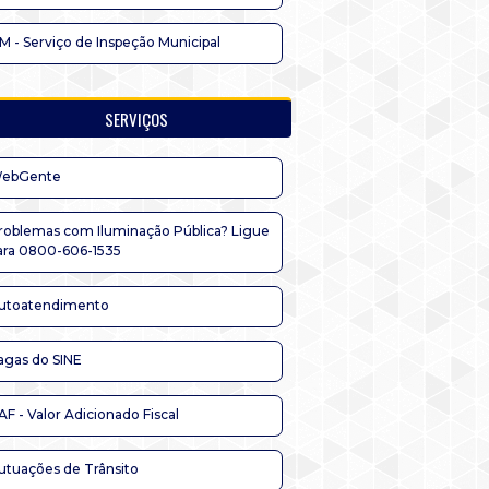
IM - Serviço de Inspeção Municipal
SERVIÇOS
ebGente
roblemas com Iluminação Pública? Ligue
ara 0800-606-1535
utoatendimento
agas do SINE
AF - Valor Adicionado Fiscal
utuações de Trânsito