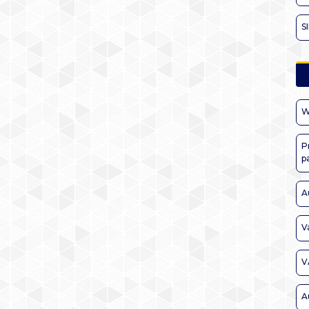
S
W
P
p
A
V
V
A