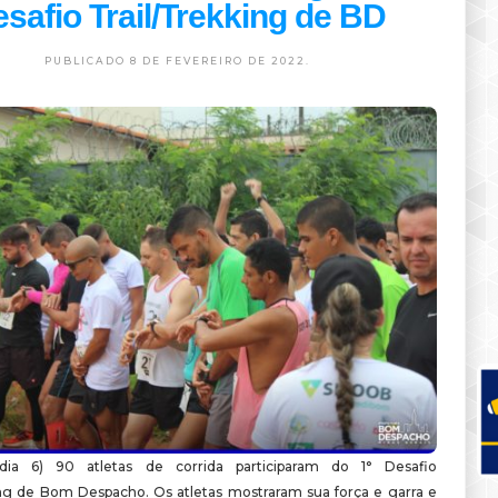
safio Trail/Trekking de BD
PUBLICADO 8 DE FEVEREIRO DE 2022.
ia 6) 90 atletas de corrida participaram do 1° Desafio
ing de Bom Despacho. Os atletas mostraram sua força e garra e