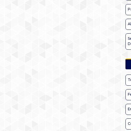
P
A
S
D
T
F
E
C