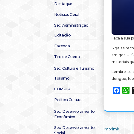
Destaque
Notícias Geral
Sec. Administração
Licitação
Faça a sua p
Fazenda
Siga as rec
amigos – S
Tiro de Guerra
materiais q
Sec. Cultura e Turismo
Lembre-se q
Turismo
dengue, febr
COMPIR
Faceb
W
Política Cultural
Sec. Desenvolvimento
Econômico
Sec. Desenvolvimento
Imprimir
Social