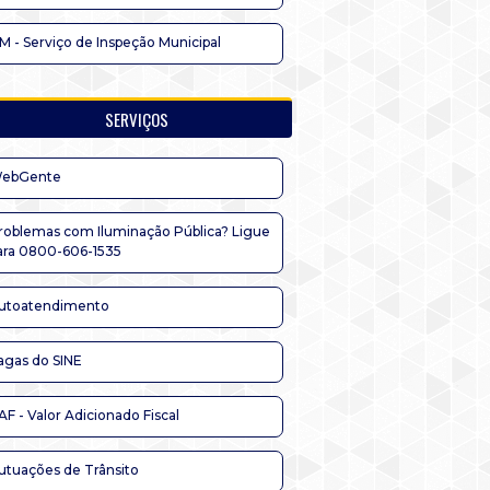
IM - Serviço de Inspeção Municipal
SERVIÇOS
ebGente
roblemas com Iluminação Pública? Ligue
ara 0800-606-1535
utoatendimento
agas do SINE
AF - Valor Adicionado Fiscal
utuações de Trânsito