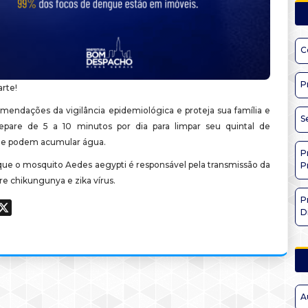
C
P
arte!
omendações da vigilância epidemiológica e proteja sua família e
S
epare de 5 a 10 minutos por dia para limpar seu quintal de
ue podem acumular água.
P
ue o mosquito Aedes aegypti é responsável pela transmissão da
P
e chikungunya e zika vírus.
P
ook
hatsApp
X
D
A