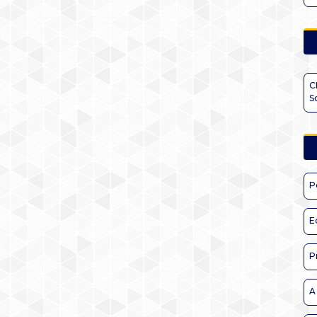
C
S
P
E
P
A