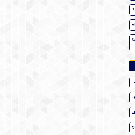
P
A
S
D
T
F
E
C