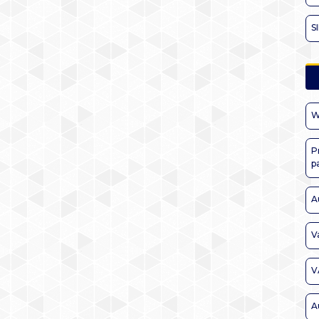
S
W
P
p
A
V
V
A