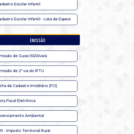
adastro Escolar Infantil
adastro Escolar Infantil - Lista de Espera
EMISSÃO
missão de Guias ISS/Alvará
missão de 2ª via do IPTU
icha de Cadastro Imobliário (FCI)
ota Fiscal Eletrônica
icenciamento Ambiental
TR - Imposto Territorial Rural