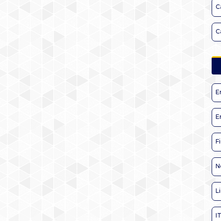
C
C
E
E
F
N
L
I