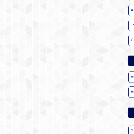
A
J
C
V
A
P