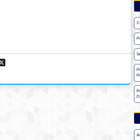
C
P
S
ook
hatsApp
X
P
P
P
D
A