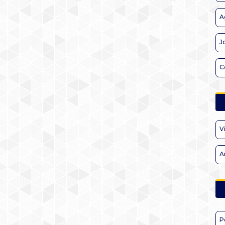
A
J
C
V
A
P