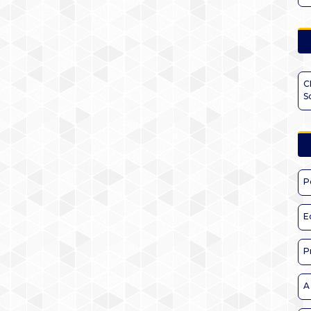
C
S
P
E
P
A