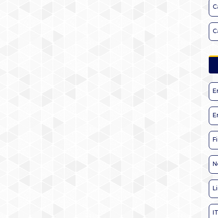
C
C
E
E
F
N
L
I