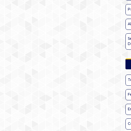
P
A
S
D
T
F
E
C