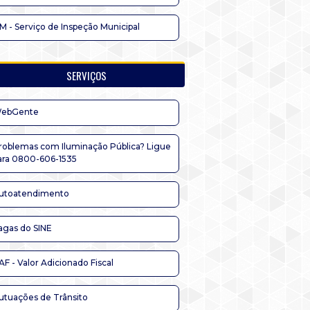
IM - Serviço de Inspeção Municipal
SERVIÇOS
ebGente
roblemas com Iluminação Pública? Ligue
ara 0800-606-1535
utoatendimento
agas do SINE
AF - Valor Adicionado Fiscal
utuações de Trânsito