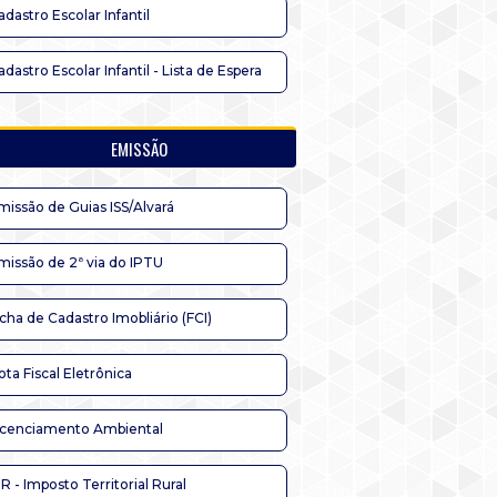
adastro Escolar Infantil
adastro Escolar Infantil - Lista de Espera
EMISSÃO
missão de Guias ISS/Alvará
missão de 2ª via do IPTU
icha de Cadastro Imobliário (FCI)
ota Fiscal Eletrônica
icenciamento Ambiental
TR - Imposto Territorial Rural