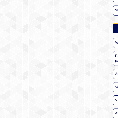
S
W
P
p
A
V
V
A