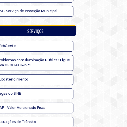
IM - Serviço de Inspeção Municipal
SERVIÇOS
ebGente
roblemas com Iluminação Pública? Ligue
ara 0800-606-1535
utoatendimento
agas do SINE
AF - Valor Adicionado Fiscal
utuações de Trânsito