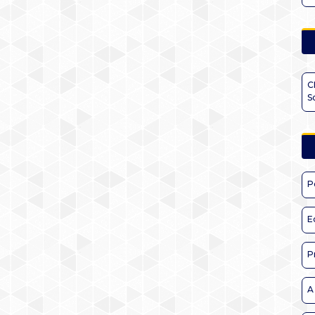
C
S
P
E
P
A