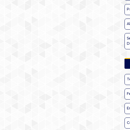
P
A
S
D
T
F
E
C