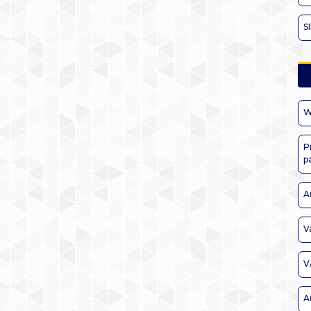
S
W
P
p
A
V
V
A