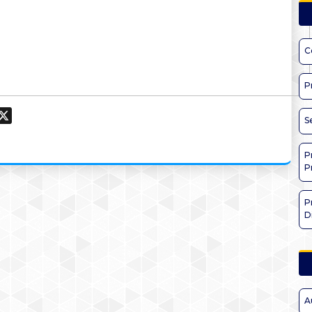
C
P
ook
hatsApp
X
S
P
P
P
D
A