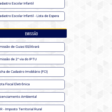
adastro Escolar Infantil
adastro Escolar Infantil - Lista de Espera
EMISSÃO
missão de Guias ISS/Alvará
missão de 2ª via do IPTU
icha de Cadastro Imobliário (FCI)
ota Fiscal Eletrônica
icenciamento Ambiental
TR - Imposto Territorial Rural