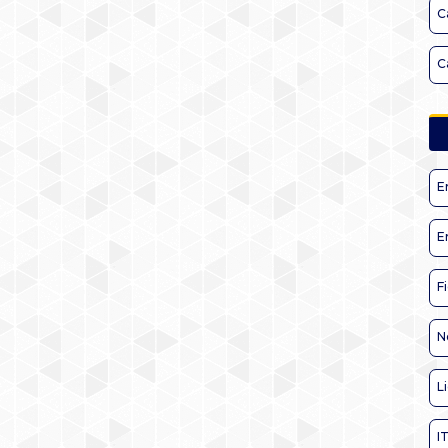
C
C
E
E
F
N
L
I