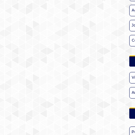
A
J
C
V
A
P