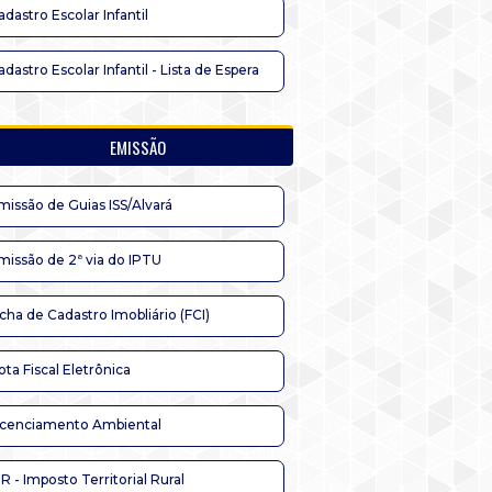
adastro Escolar Infantil
adastro Escolar Infantil - Lista de Espera
EMISSÃO
missão de Guias ISS/Alvará
missão de 2ª via do IPTU
icha de Cadastro Imobliário (FCI)
ota Fiscal Eletrônica
icenciamento Ambiental
TR - Imposto Territorial Rural