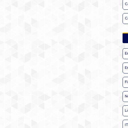
C
C
E
E
F
N
L
I