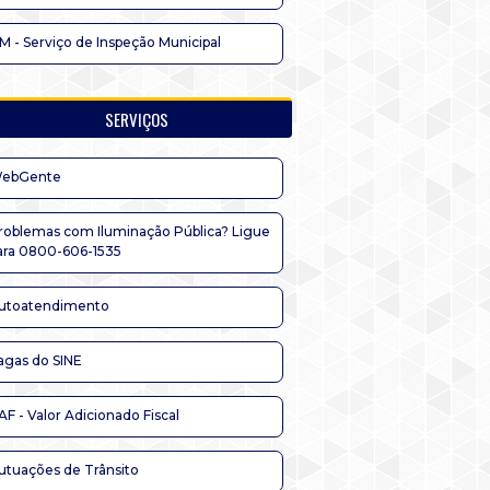
IM - Serviço de Inspeção Municipal
SERVIÇOS
ebGente
roblemas com Iluminação Pública? Ligue
ara 0800-606-1535
utoatendimento
agas do SINE
AF - Valor Adicionado Fiscal
utuações de Trânsito