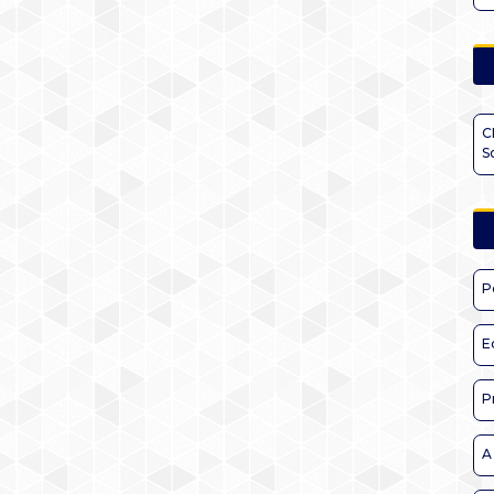
C
S
P
E
P
A