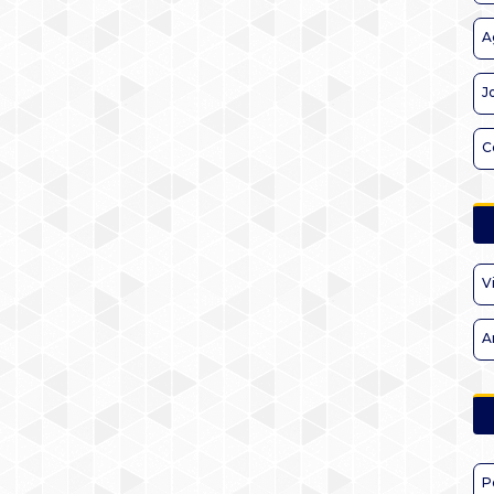
A
J
C
V
A
P