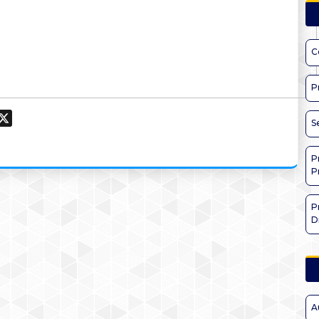
C
P
ook
hatsApp
X
S
P
P
P
D
A