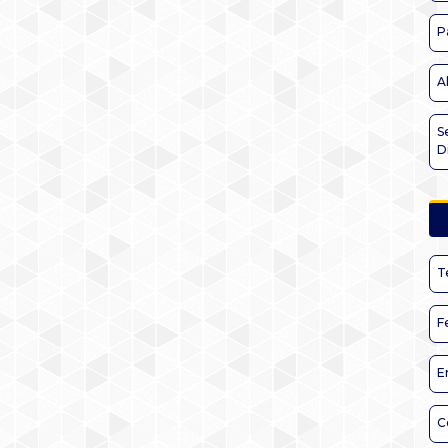
P
A
S
D
T
F
E
C