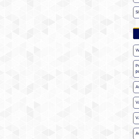
S
W
P
p
A
V
V
A