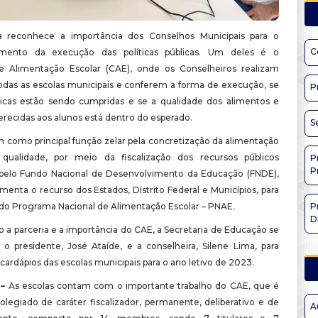
ra reconhece a importância dos Conselhos Municipais para o
C
ento da execução das políticas públicas. Um deles é o
e Alimentação Escolar (CAE), onde os Conselheiros realizam
todas as escolas municipais e conferem a forma de execução, se
P
ticas estão sendo cumpridas e se a qualidade dos alimentos e
erecidas aos alunos está dentro do esperado.
S
 como principal função zelar pela concretização da alimentação
 qualidade, por meio da fiscalização dos recursos públicos
P
P
pelo Fundo Nacional de Desenvolvimento da Educação (FNDE),
enta o recurso dos Estados, Distrito Federal e Municípios, para
do Programa Nacional de Alimentação Escolar – PNAE.
P
D
 a parceria e a importância do CAE, a Secretaria de Educação se
o presidente, José Ataíde, e a conselheira, Silene Lima, para
cardápios das escolas municipais para o ano letivo de 2023.
 –
As escolas contam com o importante trabalho do CAE, que é
legiado de caráter fiscalizador, permanente, deliberativo e de
A