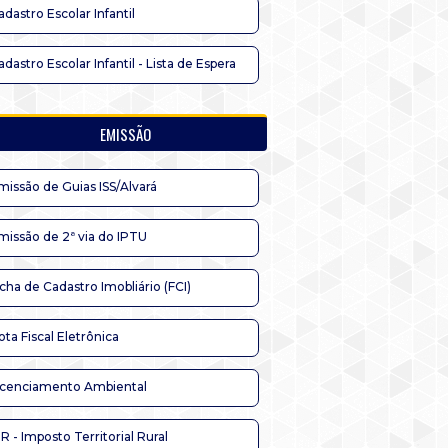
adastro Escolar Infantil
adastro Escolar Infantil - Lista de Espera
EMISSÃO
missão de Guias ISS/Alvará
missão de 2ª via do IPTU
icha de Cadastro Imobliário (FCI)
ota Fiscal Eletrônica
icenciamento Ambiental
TR - Imposto Territorial Rural