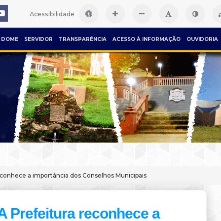
Acessibilidade
DOME
SERVIDOR
TRANSPARÊNCIA
ACESSO À INFORMAÇÃO
OUVIDORIA
econhece a importância dos Conselhos Municipais
A Prefeitura reconhece a