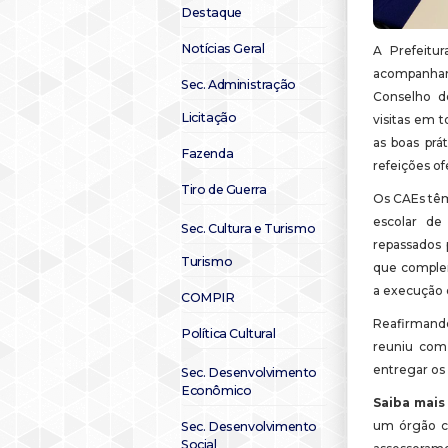
Destaque
Notícias Geral
A Prefeitu
acompanham
Sec. Administração
Conselho d
Licitação
visitas em 
as boas prá
Fazenda
refeições of
Tiro de Guerra
Os CAEs têm
escolar de
Sec. Cultura e Turismo
repassados 
Turismo
que complem
a execução 
COMPIR
Reafirmando
Política Cultural
reuniu com 
entregar os 
Sec. Desenvolvimento
Econômico
Saiba mais
um órgão co
Sec. Desenvolvimento
Social