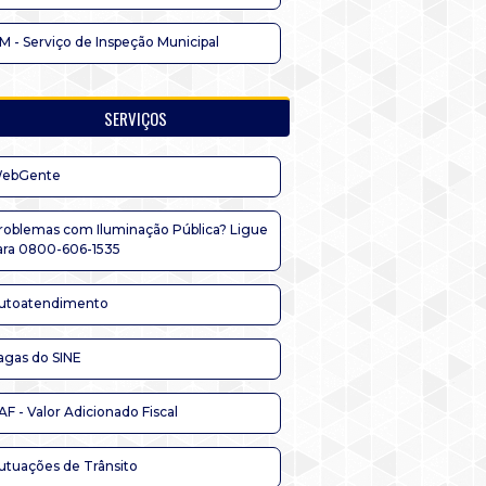
IM - Serviço de Inspeção Municipal
SERVIÇOS
ebGente
roblemas com Iluminação Pública? Ligue
ara 0800-606-1535
utoatendimento
agas do SINE
AF - Valor Adicionado Fiscal
utuações de Trânsito