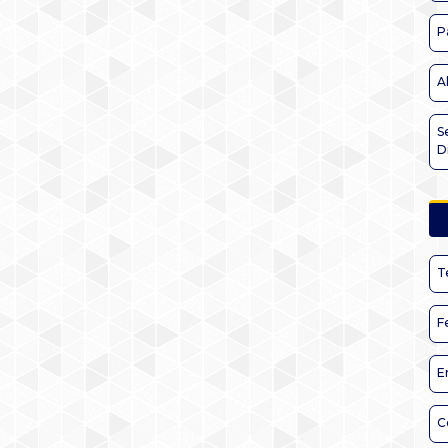
P
A
S
D
T
F
E
C