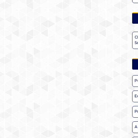
C
S
P
E
P
A