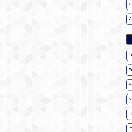
C
C
E
E
F
N
L
I