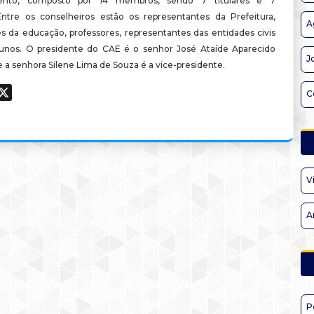
mento, composto por 14 membros, sendo 7 titulares e 7
Entre os conselheiros estão os representantes da Prefeitura,
A
es da educação, professores, representantes das entidades civis
lunos. O presidente do CAE é o senhor José Ataíde Aparecido
J
e a senhora Silene Lima de Souza é a vice-presidente.
ook
hatsApp
X
C
V
A
P