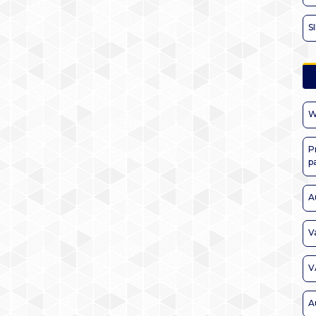
S
W
P
p
A
V
V
A