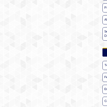
P
A
S
D
T
F
E
C