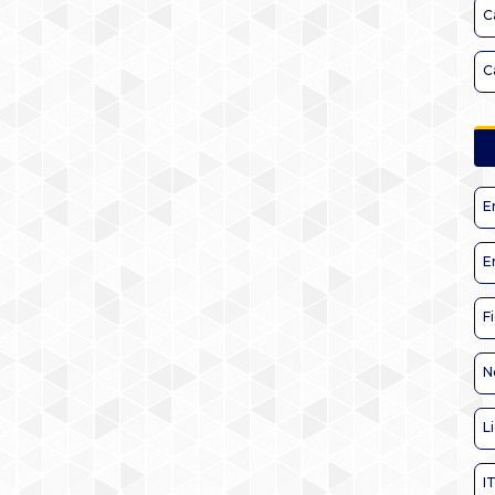
C
C
E
E
F
N
L
I