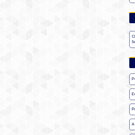
C
S
P
E
P
A