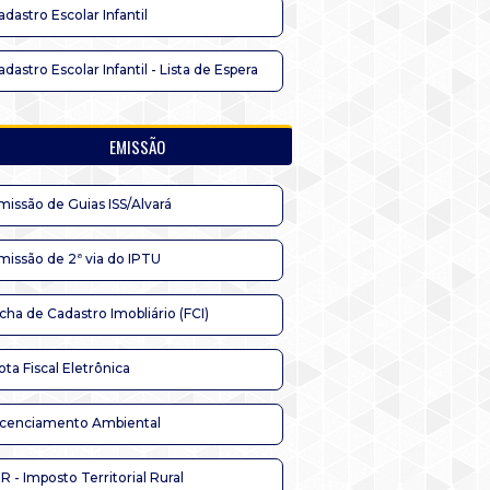
adastro Escolar Infantil
adastro Escolar Infantil - Lista de Espera
EMISSÃO
missão de Guias ISS/Alvará
missão de 2ª via do IPTU
icha de Cadastro Imobliário (FCI)
ota Fiscal Eletrônica
icenciamento Ambiental
TR - Imposto Territorial Rural