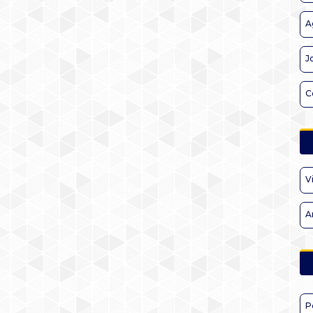
A
J
C
V
A
P