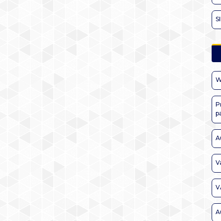
S
W
P
p
A
V
V
A