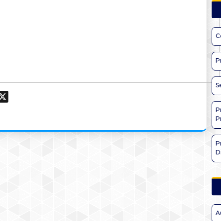
C
P
S
ook
hatsApp
X
P
P
P
D
A