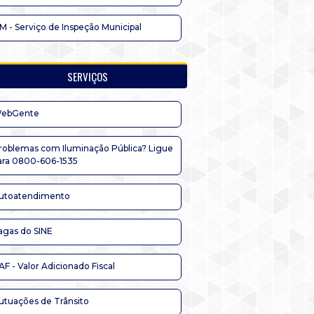
IM - Serviço de Inspeção Municipal
SERVIÇOS
ebGente
roblemas com Iluminação Pública? Ligue
ara 0800-606-1535
utoatendimento
agas do SINE
AF - Valor Adicionado Fiscal
utuações de Trânsito