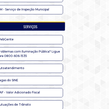
IM - Serviço de Inspeção Municipal
SERVIÇOS
ebGente
roblemas com Iluminação Pública? Ligue
ara 0800-606-1535
utoatendimento
agas do SINE
AF - Valor Adicionado Fiscal
utuações de Trânsito