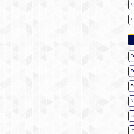
C
C
E
E
F
N
L
I