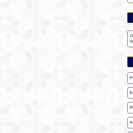
C
S
P
E
P
A