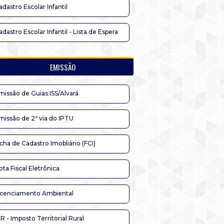
adastro Escolar Infantil
adastro Escolar Infantil - Lista de Espera
EMISSÃO
missão de Guias ISS/Alvará
missão de 2ª via do IPTU
icha de Cadastro Imobliário (FCI)
ota Fiscal Eletrônica
icenciamento Ambiental
TR - Imposto Territorial Rural