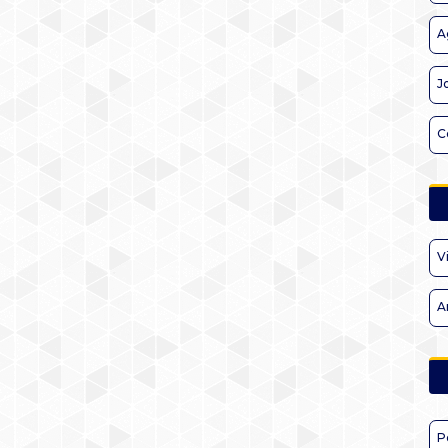
A
J
C
V
A
P