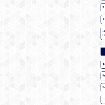
P
A
S
D
T
F
E
C