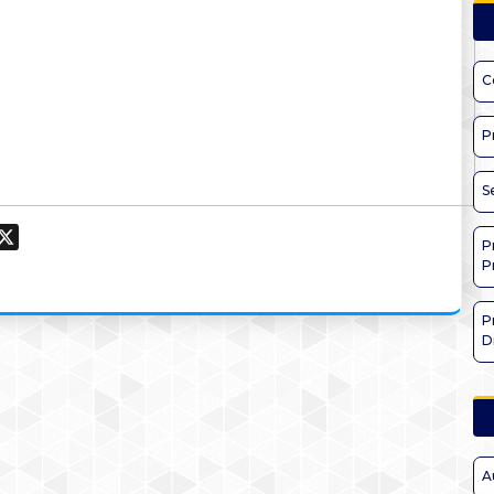
C
P
S
ook
hatsApp
X
P
P
P
D
A