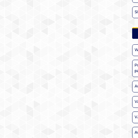
S
W
P
p
A
V
V
A