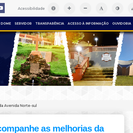
Acessibilidade
DOME
SERVIDOR
TRANSPARÊNCIA
ACESSO À INFORMAÇÃO
OUVIDORIA
a Avenida Norte-sul
ompanhe as melhorias da