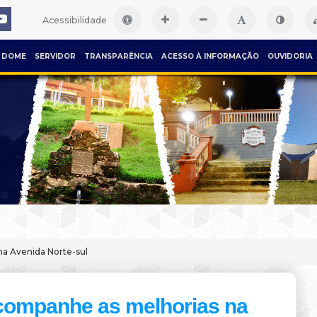
Acessibilidade
DOME
SERVIDOR
TRANSPARÊNCIA
ACESSO À INFORMAÇÃO
OUVIDORIA
a Avenida Norte-sul
ompanhe as melhorias na