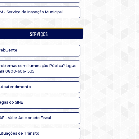
IM - Serviço de Inspeção Municipal
SERVIÇOS
ebGente
roblemas com Iluminação Pública? Ligue
ara 0800-606-1535
utoatendimento
agas do SINE
AF - Valor Adicionado Fiscal
utuações de Trânsito