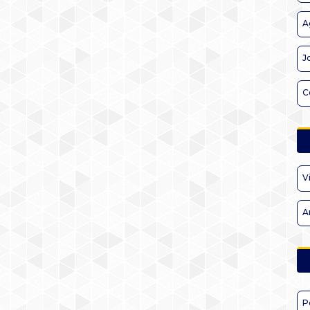
A
J
C
V
A
P