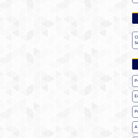
C
S
P
E
P
A