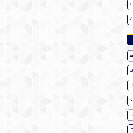
C
C
E
E
F
N
L
I