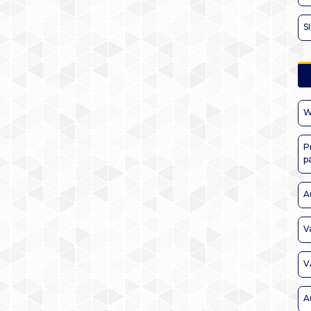
S
W
P
p
A
V
V
A