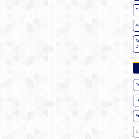
P
A
S
D
T
F
E
C