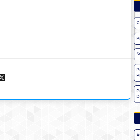
C
P
S
P
P
ook
hatsApp
X
P
D
A