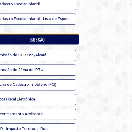
adastro Escolar Infantil
adastro Escolar Infantil - Lista de Espera
EMISSÃO
missão de Guias ISS/Alvará
missão de 2ª via do IPTU
icha de Cadastro Imobliário (FCI)
ota Fiscal Eletrônica
icenciamento Ambiental
TR - Imposto Territorial Rural