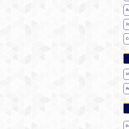
A
J
C
V
A
P