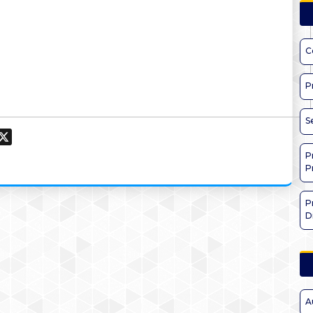
C
P
S
ook
hatsApp
X
P
P
P
D
A