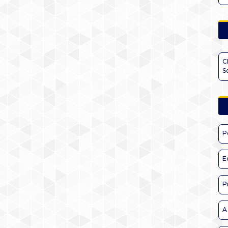
C
S
P
E
P
A