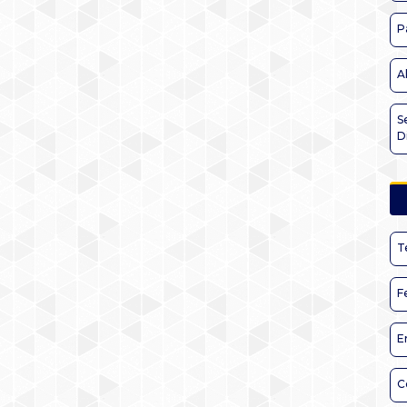
P
A
S
D
T
F
E
C