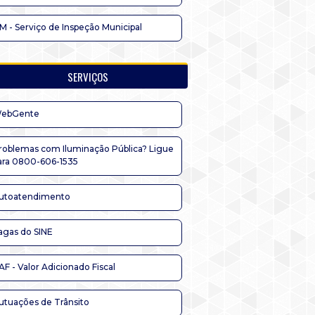
IM - Serviço de Inspeção Municipal
SERVIÇOS
ebGente
roblemas com Iluminação Pública? Ligue
ara 0800-606-1535
utoatendimento
agas do SINE
AF - Valor Adicionado Fiscal
utuações de Trânsito