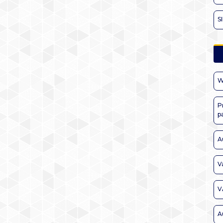
S
W
P
p
A
V
V
A