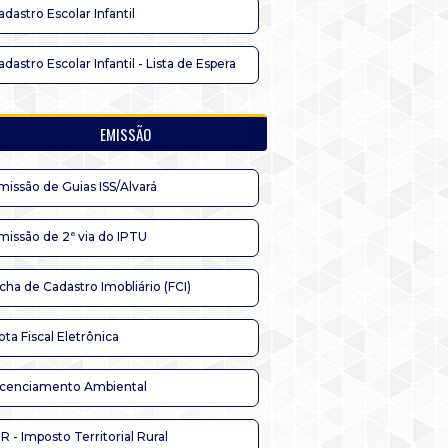
adastro Escolar Infantil
adastro Escolar Infantil - Lista de Espera
EMISSÃO
missão de Guias ISS/Alvará
missão de 2ª via do IPTU
icha de Cadastro Imobliário (FCI)
ota Fiscal Eletrônica
icenciamento Ambiental
TR - Imposto Territorial Rural