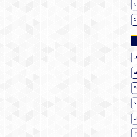
C
C
E
E
F
N
L
I