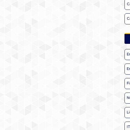
C
C
E
E
F
N
L
I