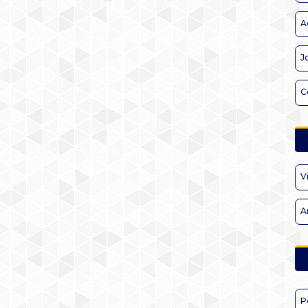
A
J
C
V
A
P