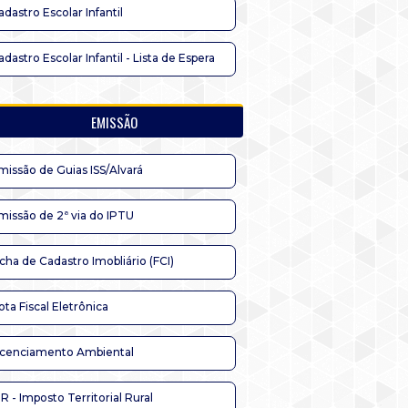
adastro Escolar Infantil
adastro Escolar Infantil - Lista de Espera
EMISSÃO
missão de Guias ISS/Alvará
missão de 2ª via do IPTU
icha de Cadastro Imobliário (FCI)
ota Fiscal Eletrônica
icenciamento Ambiental
TR - Imposto Territorial Rural