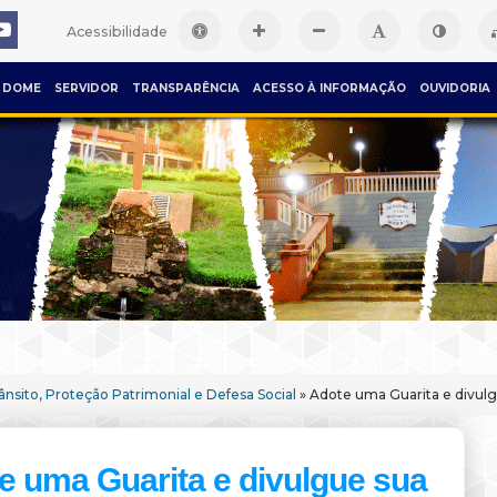
Acessibilidade
DOME
SERVIDOR
TRANSPARÊNCIA
ACESSO À INFORMAÇÃO
OUVIDORIA
ânsito, Proteção Patrimonial e Defesa Social
» Adote uma Guarita e divul
e uma Guarita e divulgue sua