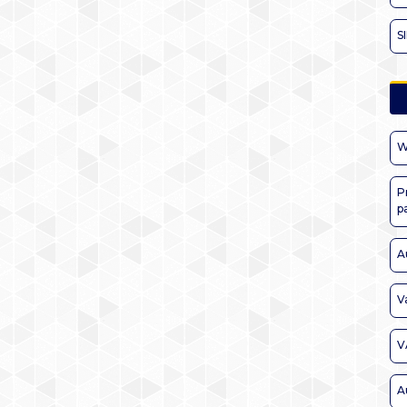
S
W
P
p
A
V
V
A