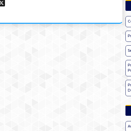
ook
hatsApp
X
C
P
S
P
P
P
D
A