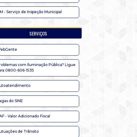
IM - Serviço de Inspeção Municipal
SERVIÇOS
ebGente
roblemas com Iluminação Pública? Ligue
ara 0800-606-1535
utoatendimento
agas do SINE
AF - Valor Adicionado Fiscal
utuações de Trânsito