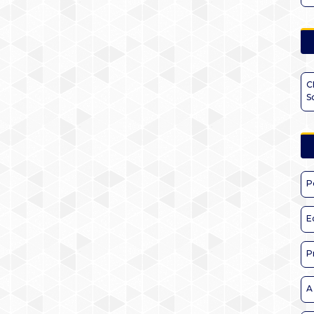
C
S
P
E
P
A