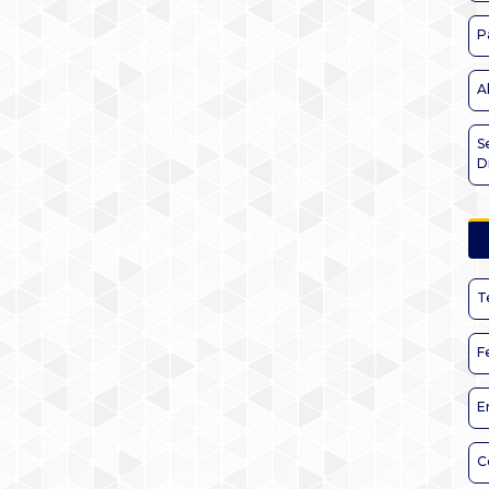
P
A
S
D
T
F
E
C