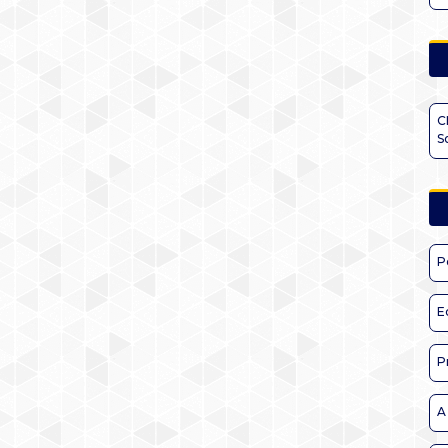
C
S
P
E
P
A