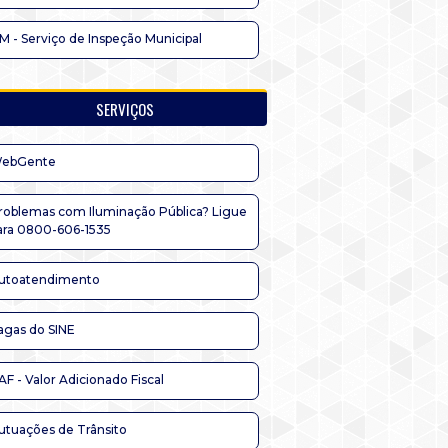
IM - Serviço de Inspeção Municipal
SERVIÇOS
ebGente
roblemas com Iluminação Pública? Ligue
ara 0800-606-1535
utoatendimento
agas do SINE
AF - Valor Adicionado Fiscal
utuações de Trânsito