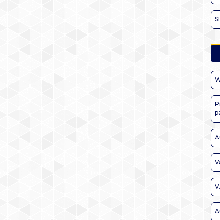
S
W
P
p
A
V
V
A