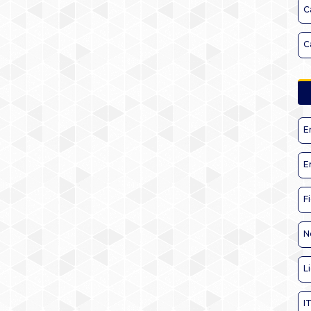
C
C
E
E
F
N
L
I