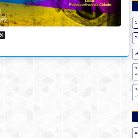
C
ook
hatsApp
X
P
S
P
P
P
D
A