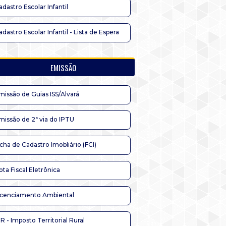
adastro Escolar Infantil
adastro Escolar Infantil - Lista de Espera
EMISSÃO
missão de Guias ISS/Alvará
missão de 2ª via do IPTU
icha de Cadastro Imobliário (FCI)
ota Fiscal Eletrônica
icenciamento Ambiental
TR - Imposto Territorial Rural