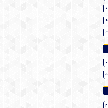
A
J
C
V
A
P