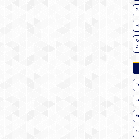
P
A
S
D
T
F
E
C