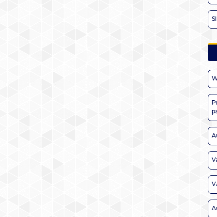
S
W
P
p
A
V
V
A