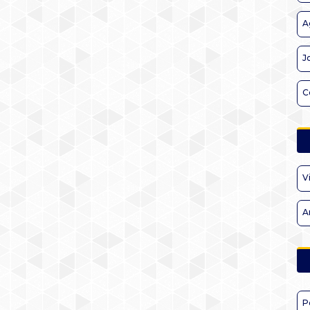
A
J
C
V
A
P