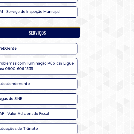
IM - Serviço de Inspeção Municipal
SERVIÇOS
ebGente
roblemas com Iluminação Pública? Ligue
ara 0800-606-1535
utoatendimento
agas do SINE
AF - Valor Adicionado Fiscal
utuações de Trânsito