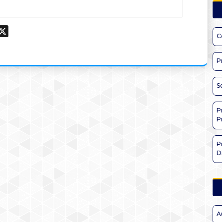
ook
hatsApp
X
C
P
S
P
P
P
D
A