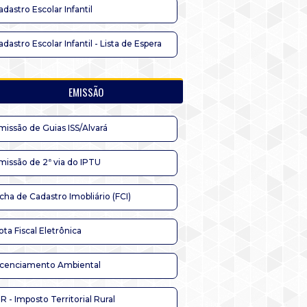
adastro Escolar Infantil
adastro Escolar Infantil - Lista de Espera
EMISSÃO
missão de Guias ISS/Alvará
missão de 2ª via do IPTU
icha de Cadastro Imobliário (FCI)
ota Fiscal Eletrônica
icenciamento Ambiental
TR - Imposto Territorial Rural