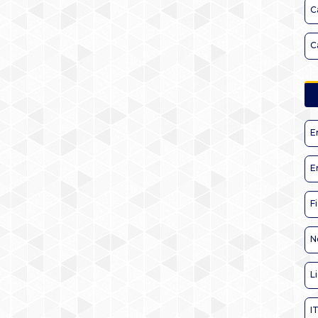
C
C
E
E
F
N
L
I