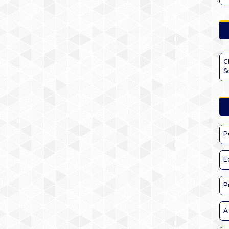
C
S
P
E
P
A