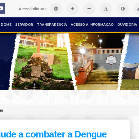
Acessibilidade
DOME
SERVIDOR
TRANSPARÊNCIA
ACESSO À INFORMAÇÃO
OUVIDORIA
ue
jude a combater a Dengue