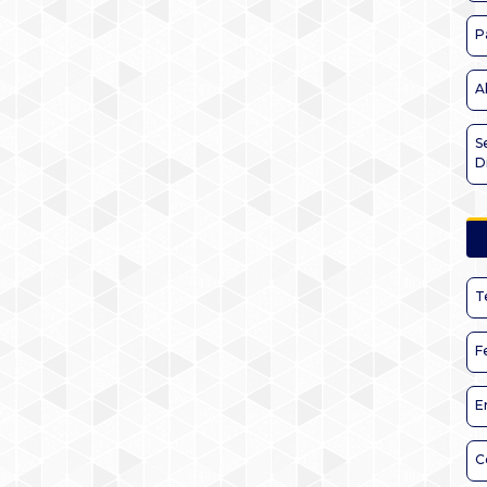
P
A
S
D
T
F
E
C