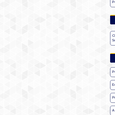
P
C
S
P
E
P
A