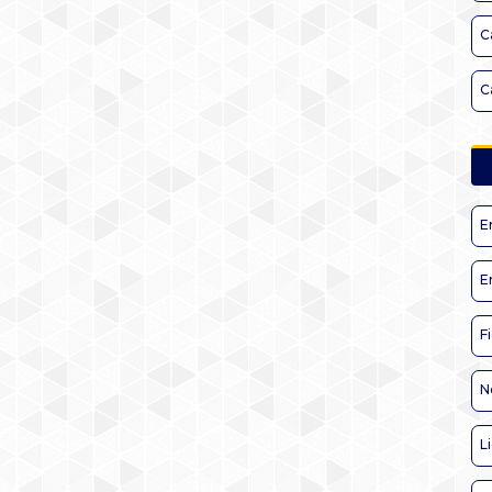
C
C
E
E
F
N
L