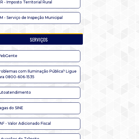
TR - Imposto Territorial Rural
IM - Serviço de Inspeção Municipal
SERVIÇOS
ebGente
roblemas com Iluminação Pública? Ligue
ara 0800-606-1535
utoatendimento
agas do SINE
AF - Valor Adicionado Fiscal
utuações de Trânsito