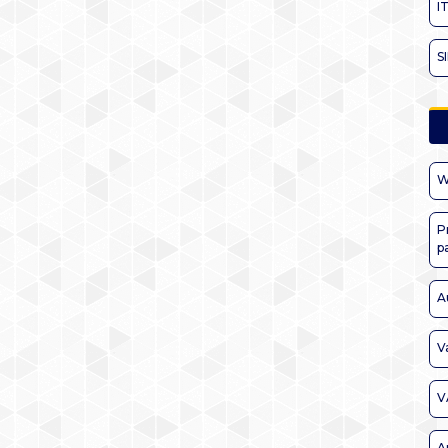
I
S
W
P
p
A
V
V
A