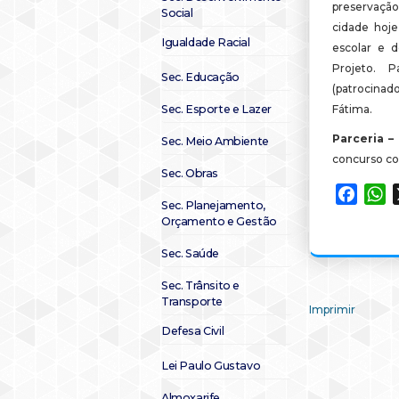
preservação
Social
cidade hoj
Igualdade Racial
escolar e d
Projeto. 
Sec. Educação
(patrocinado
Sec. Esporte e Lazer
Fátima.
Parceria –
Sec. Meio Ambiente
concurso co
Sec. Obras
Faceb
W
Sec. Planejamento,
Orçamento e Gestão
Sec. Saúde
Sec. Trânsito e
Transporte
Imprimir
Defesa Civil
Lei Paulo Gustavo
Almoxarife