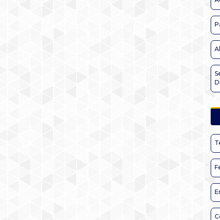
P
A
S
D
T
F
E
C