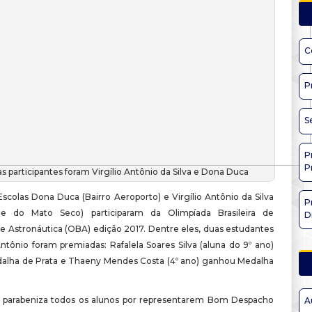
C
P
S
P
P
s participantes foram Virgílio Antônio da Silva e Dona Duca
scolas Dona Duca (Bairro Aeroporto) e Virgílio Antônio da Silva
P
e do Mato Seco) participaram da Olimpíada Brasileira de
D
e Astronáutica (OBA) edição 2017. Dentre eles, duas estudantes
Antônio foram premiadas: Rafalela Soares Silva (aluna do 9º ano)
lha de Prata e Thaeny Mendes Costa (4º ano) ganhou Medalha
a parabeniza todos os alunos por representarem Bom Despacho
A