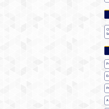
C
S
P
E
P
A