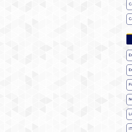
C
C
E
E
F
N
L
I