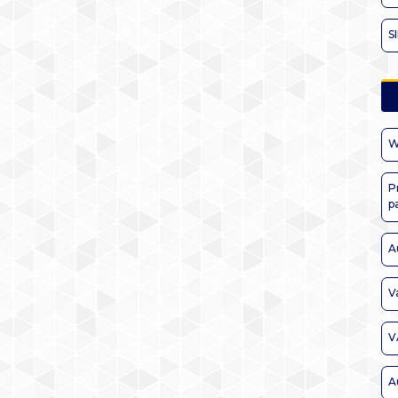
S
W
P
p
A
V
V
A