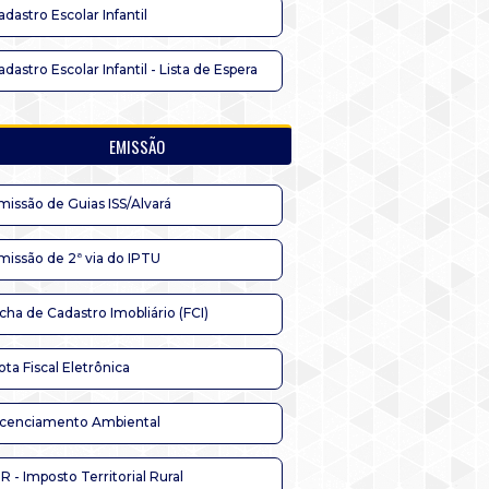
adastro Escolar Infantil
adastro Escolar Infantil - Lista de Espera
EMISSÃO
missão de Guias ISS/Alvará
missão de 2ª via do IPTU
icha de Cadastro Imobliário (FCI)
ota Fiscal Eletrônica
icenciamento Ambiental
TR - Imposto Territorial Rural