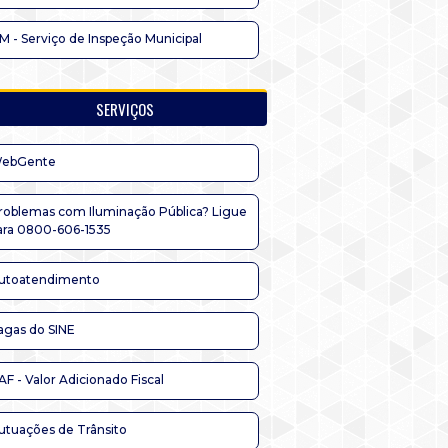
IM - Serviço de Inspeção Municipal
SERVIÇOS
ebGente
roblemas com Iluminação Pública? Ligue
ara 0800-606-1535
utoatendimento
agas do SINE
AF - Valor Adicionado Fiscal
utuações de Trânsito