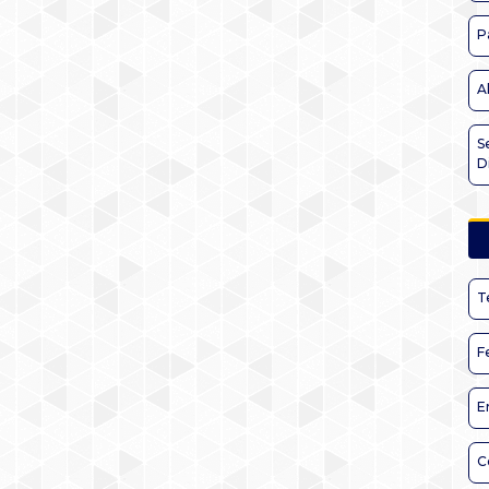
P
A
S
D
T
F
E
C