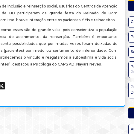
de inclusão e reinserção social, usuários do Centros de Atenção
al de BD participaram da grande festa do Reinado de Bom
m isso, houve interação entre os pacientes, fiéis e reinadeiros.
C
omo esses são de grande valia, pois conscientiza a população
ncia do acolhimento, da reinserção. Também é importante
P
senta possibilidades que por muitas vezes foram deixadas de
es (pacientes) por medo ou sentimento de inferioridade. Com
S
fortalecemos o vínculo e resgatamos a autoestima e vida social
entes”, destacou a Psicóloga do CAPS AD, Nayara Neves.
P
P
ook
hatsApp
X
P
D
A