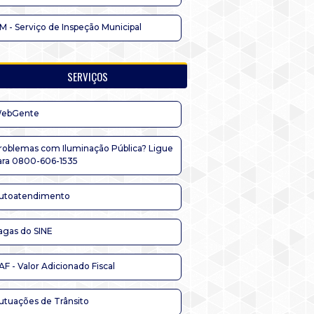
IM - Serviço de Inspeção Municipal
SERVIÇOS
ebGente
roblemas com Iluminação Pública? Ligue
ara 0800-606-1535
utoatendimento
agas do SINE
AF - Valor Adicionado Fiscal
utuações de Trânsito