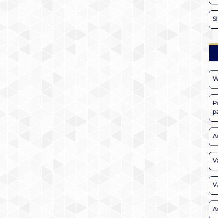
S
W
P
p
A
V
V
A