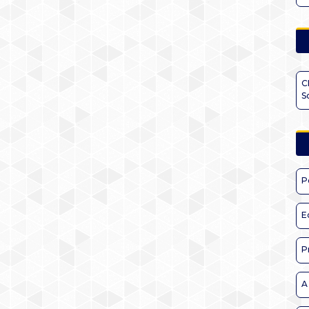
C
S
P
E
P
A