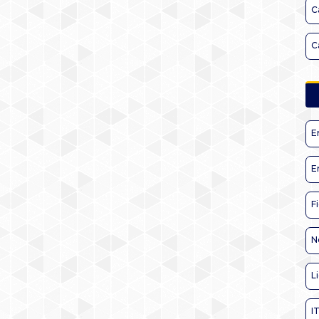
C
C
E
E
F
N
L
I