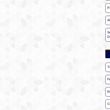
P
A
S
D
T
F
E
C