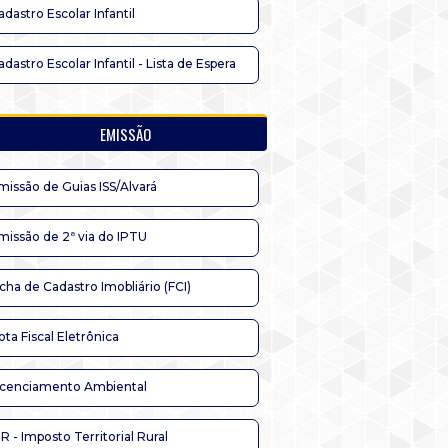
adastro Escolar Infantil
adastro Escolar Infantil - Lista de Espera
EMISSÃO
missão de Guias ISS/Alvará
missão de 2ª via do IPTU
icha de Cadastro Imobliário (FCI)
ota Fiscal Eletrônica
icenciamento Ambiental
TR - Imposto Territorial Rural