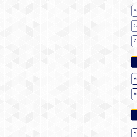
A
J
C
V
A
P