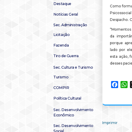
Destaque
Como forma 
Psicossoci
Notícias Geral
Despacho. Co
Sec. Administração
“Momentos c
Licitação
da importâ
porque apre
Fazenda
lado por el
Tiro de Guerra
esta ação, 
desses paci
Sec. Cultura e Turismo
Turismo
Faceb
W
COMPIR
Política Cultural
Sec. Desenvolvimento
Econômico
Imprimir
Sec. Desenvolvimento
Social