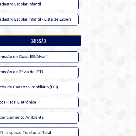
adastro Escolar Infantil
adastro Escolar Infantil - Lista de Espera
EMISSÃO
missão de Guias ISS/Alvará
missão de 2ª via do IPTU
icha de Cadastro Imobliário (FCI)
ota Fiscal Eletrônica
icenciamento Ambiental
TR - Imposto Territorial Rural