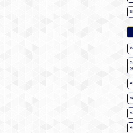
S
W
P
p
A
V
V
A