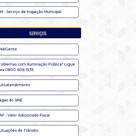
IM - Serviço de Inspeção Municipal
SERVIÇOS
ebGente
roblemas com Iluminação Pública? Ligue
ara 0800-606-1535
utoatendimento
agas do SINE
AF - Valor Adicionado Fiscal
utuações de Trânsito