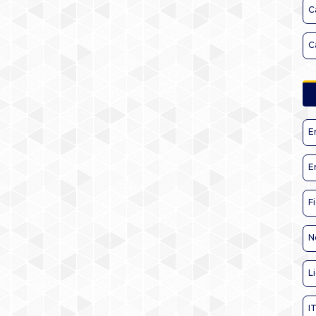
C
C
E
E
F
N
L
I