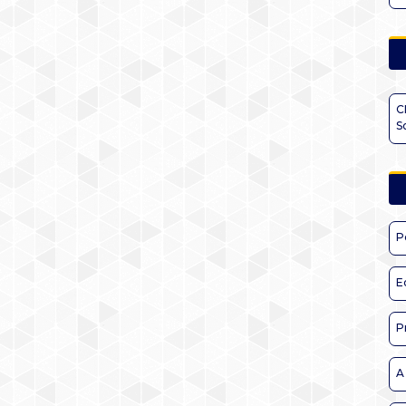
C
S
P
E
P
A