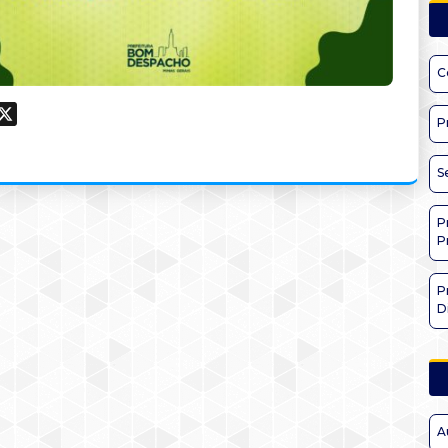
C
ook
hatsApp
X
P
S
P
P
P
D
A