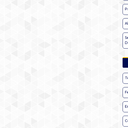
P
A
S
D
T
F
E
C