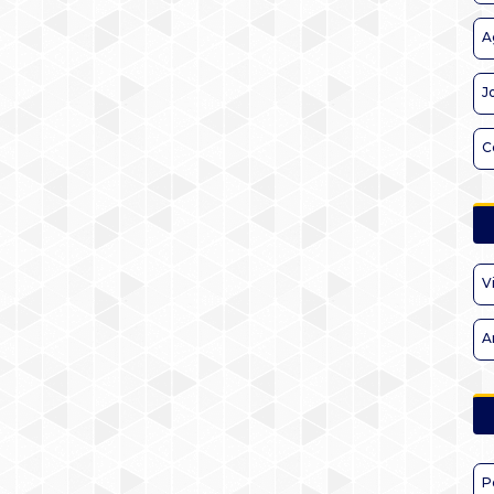
A
J
C
V
A
P