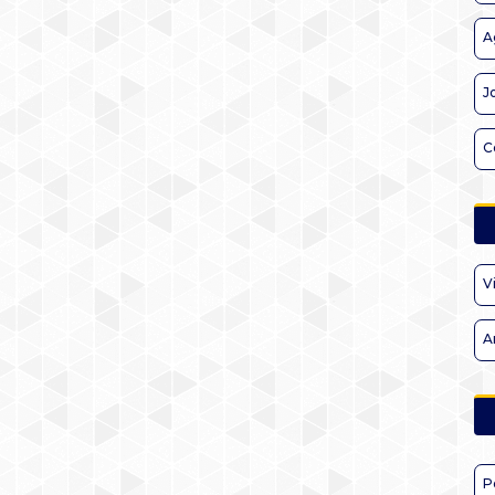
A
J
C
V
A
P