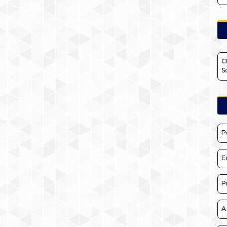
C
S
P
E
P
A