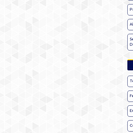
P
A
S
D
T
F
E
C