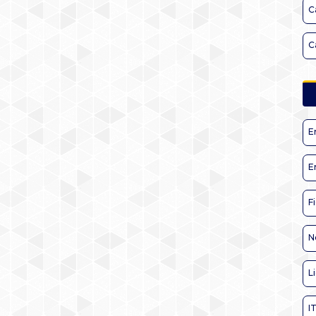
C
C
E
E
F
N
L
I