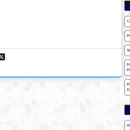
C
P
S
ook
hatsApp
X
P
P
P
D
A