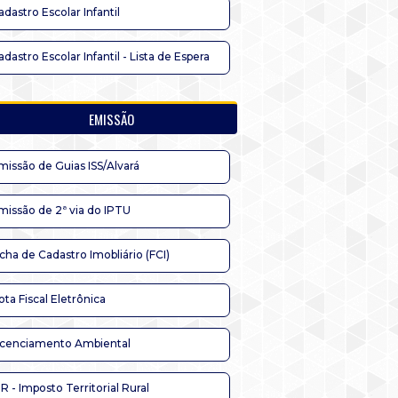
adastro Escolar Infantil
adastro Escolar Infantil - Lista de Espera
EMISSÃO
missão de Guias ISS/Alvará
missão de 2ª via do IPTU
icha de Cadastro Imobliário (FCI)
ota Fiscal Eletrônica
icenciamento Ambiental
TR - Imposto Territorial Rural