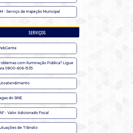
IM - Serviço de Inspeção Municipal
SERVIÇOS
ebGente
roblemas com Iluminação Pública? Ligue
ara 0800-606-1535
utoatendimento
agas do SINE
AF - Valor Adicionado Fiscal
utuações de Trânsito