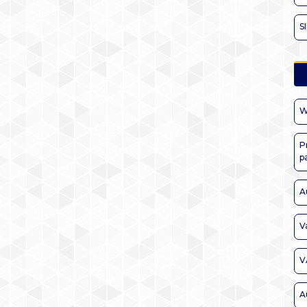
S
W
P
p
A
V
V
A