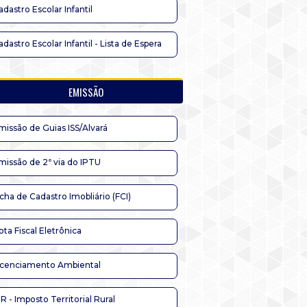
adastro Escolar Infantil
adastro Escolar Infantil - Lista de Espera
EMISSÃO
missão de Guias ISS/Alvará
missão de 2ª via do IPTU
icha de Cadastro Imobliário (FCI)
ota Fiscal Eletrônica
icenciamento Ambiental
TR - Imposto Territorial Rural