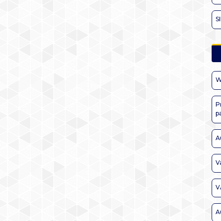
S
W
P
p
A
V
V
A