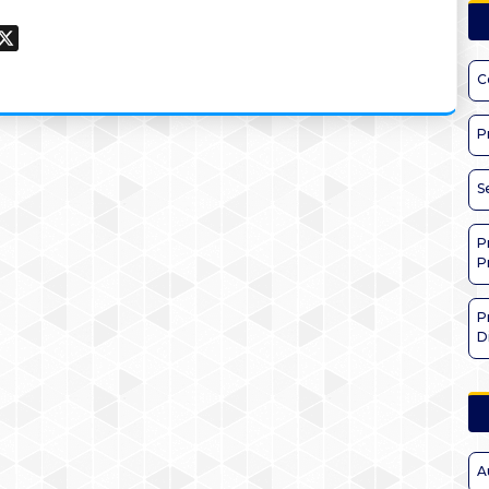
ook
hatsApp
X
C
P
S
P
P
P
D
A