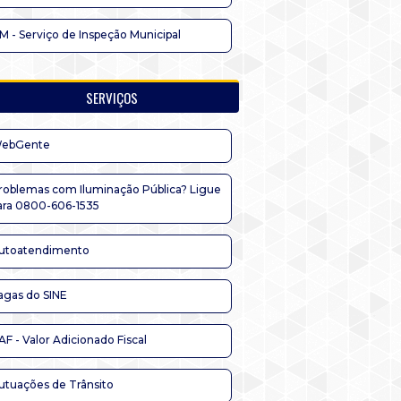
IM - Serviço de Inspeção Municipal
SERVIÇOS
ebGente
roblemas com Iluminação Pública? Ligue
ara 0800-606-1535
utoatendimento
agas do SINE
AF - Valor Adicionado Fiscal
utuações de Trânsito