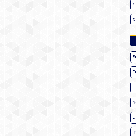
C
C
E
E
F
N
L
I