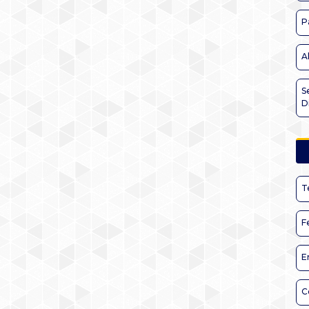
P
A
S
D
T
F
E
C