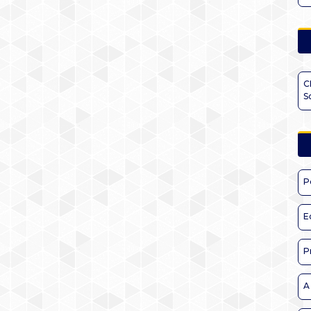
C
S
P
E
P
A