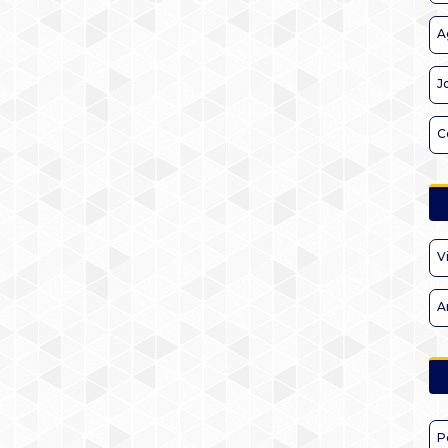
A
J
C
V
A
P