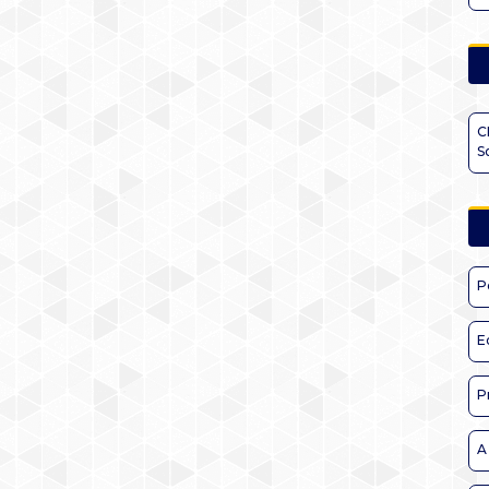
C
S
P
E
P
A