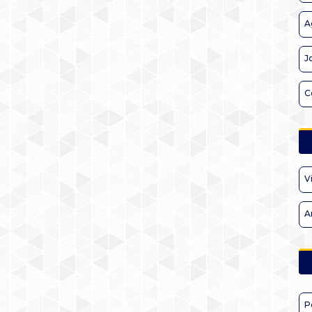
A
J
C
V
A
P