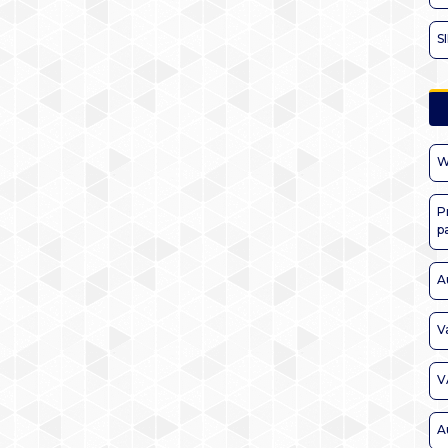
S
W
P
p
A
V
V
A