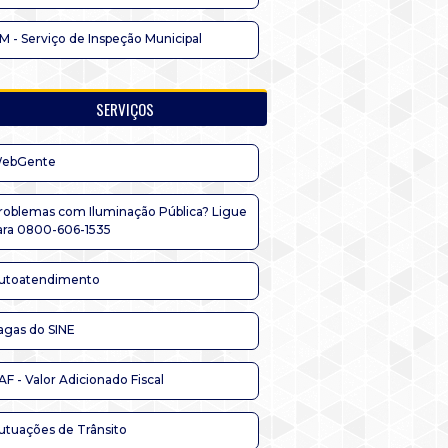
IM - Serviço de Inspeção Municipal
SERVIÇOS
ebGente
roblemas com Iluminação Pública? Ligue
ara 0800-606-1535
utoatendimento
agas do SINE
AF - Valor Adicionado Fiscal
utuações de Trânsito