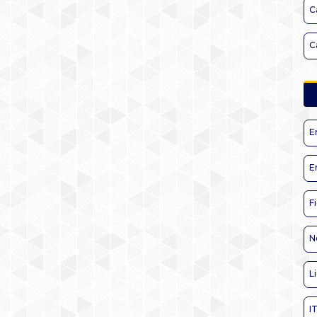
C
C
E
E
F
N
L
I