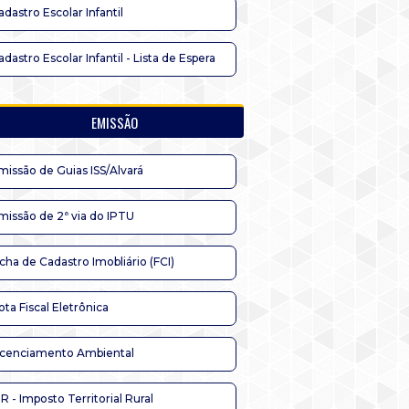
adastro Escolar Infantil
adastro Escolar Infantil - Lista de Espera
EMISSÃO
missão de Guias ISS/Alvará
missão de 2ª via do IPTU
icha de Cadastro Imobliário (FCI)
ota Fiscal Eletrônica
icenciamento Ambiental
TR - Imposto Territorial Rural