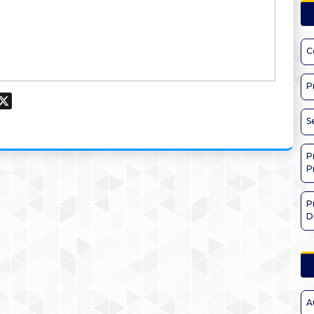
C
P
ook
hatsApp
X
S
P
P
P
D
A