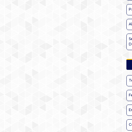
P
A
S
D
T
F
E
C