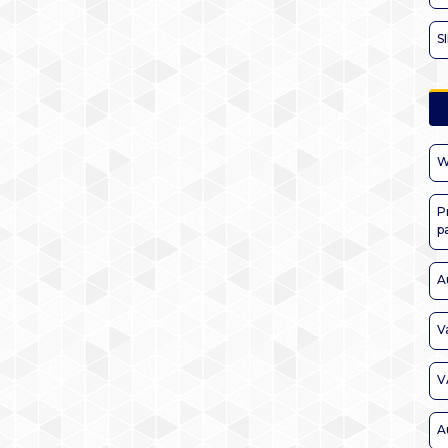
S
W
P
p
A
V
V
A