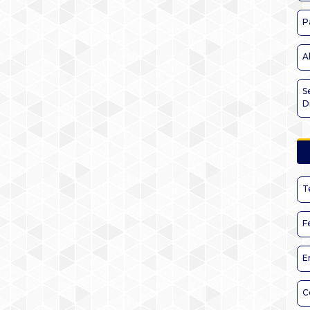
P
A
S
D
T
F
E
C