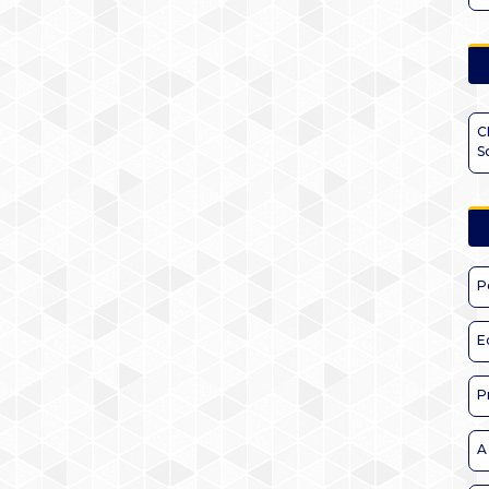
C
S
P
E
P
A