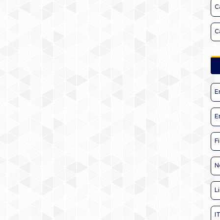
C
C
E
E
F
N
L
I