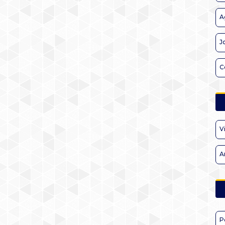
A
J
C
V
A
P