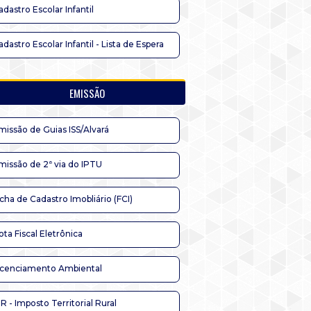
adastro Escolar Infantil
adastro Escolar Infantil - Lista de Espera
EMISSÃO
missão de Guias ISS/Alvará
missão de 2ª via do IPTU
icha de Cadastro Imobliário (FCI)
ota Fiscal Eletrônica
icenciamento Ambiental
TR - Imposto Territorial Rural