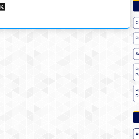
ook
hatsApp
X
C
P
S
P
P
P
D
A