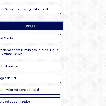
IM - Serviço de Inspeção Municipal
SERVIÇOS
ebGente
roblemas com Iluminação Pública? Ligue
ara 0800-606-1535
utoatendimento
agas do SINE
AF - Valor Adicionado Fiscal
utuações de Trânsito