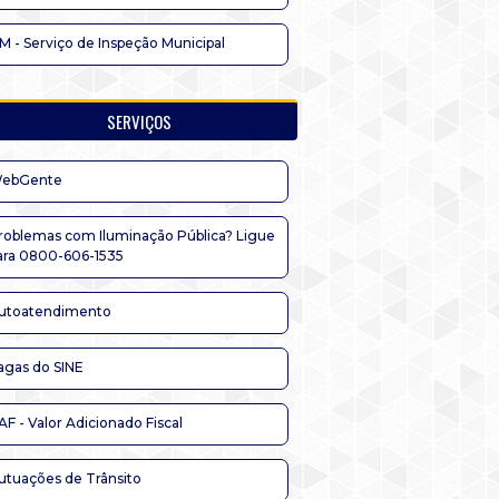
IM - Serviço de Inspeção Municipal
SERVIÇOS
ebGente
roblemas com Iluminação Pública? Ligue
ara 0800-606-1535
utoatendimento
agas do SINE
AF - Valor Adicionado Fiscal
utuações de Trânsito