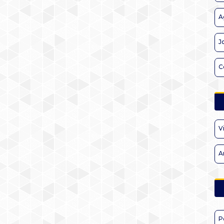
A
J
C
V
A
P