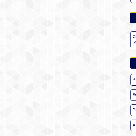
C
S
P
E
P
A