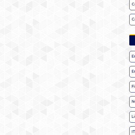
C
C
E
E
F
N
L
I