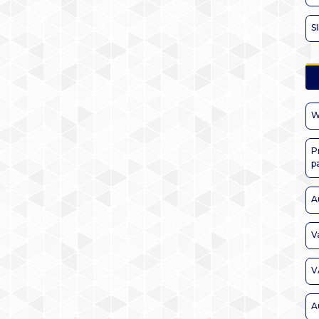
S
W
P
p
A
V
V
A