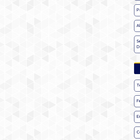
P
A
S
D
T
F
E
C