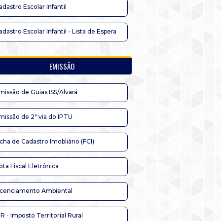
adastro Escolar Infantil
adastro Escolar Infantil - Lista de Espera
EMISSÃO
missão de Guias ISS/Alvará
missão de 2ª via do IPTU
icha de Cadastro Imobliário (FCI)
ota Fiscal Eletrônica
icenciamento Ambiental
TR - Imposto Territorial Rural