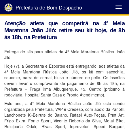
Prefeitura de Bom Despacho
Abrir
Menu
Atenção atleta que competirá na 4ª Meia
Maratona João Jiló: retire seu kit hoje, de 8h
às 18h, na Prefeitura
Entrega de kits para atletas da 4ª Meia Maratona Rústica João
Jiló
Hoje (7), a Secretaria e Esportes está entregando, aos atletas da
4ª Meia Maratona Rústica João Jiló, os kit com sacochila,
squeeze, barra de cereal, blusa e número de peito. Os inscritos
devem levar o comprovante de pagamento de 8h às 18h, na
Prefeitura – Praça Irmã Albuquerque, 45, Centro (próximo à
rodoviária, Hospital Santa Casa e Pronto Atendimento).
Este ano, a 4ª Meia Maratona Rústica João Jiló está sendo
organizada pela Prefeitura, VAP e Credesp, com apoio da Panolli,
Lanchonete Ki-Beirute do Baiano, Rafael Auto-Peças, Print Art,
Frigo Extra, Fonte Sport, Vicente Roberto da Silva, Metal Bike,
Relojoaria Odair, Rivas Sport, Inproveter, Speed Burguer,