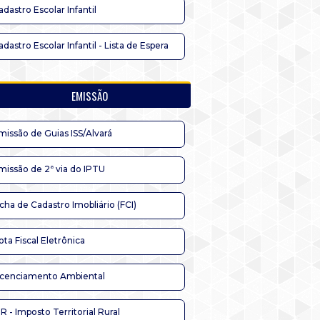
adastro Escolar Infantil
adastro Escolar Infantil - Lista de Espera
EMISSÃO
missão de Guias ISS/Alvará
missão de 2ª via do IPTU
icha de Cadastro Imobliário (FCI)
ota Fiscal Eletrônica
icenciamento Ambiental
TR - Imposto Territorial Rural