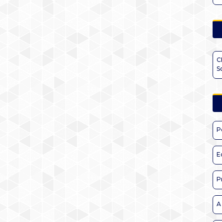
C
S
P
E
P
A