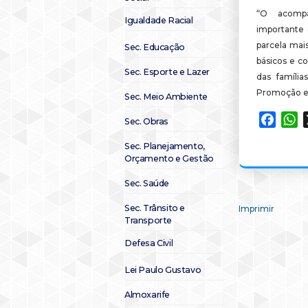
“O acompa
Igualdade Racial
importante 
parcela mais
Sec. Educação
básicos e co
Sec. Esporte e Lazer
das família
Promoção e
Sec. Meio Ambiente
Faceb
W
Sec. Obras
Sec. Planejamento,
Orçamento e Gestão
Sec. Saúde
Sec. Trânsito e
Imprimir
Transporte
Defesa Civil
Lei Paulo Gustavo
Almoxarife