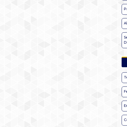
P
A
S
D
T
F
E
C