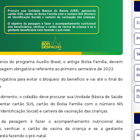
C
P
S
ários do programa Auxílio Brasil, o antigo Bolsa Família, devem
pesagem obrigatória referente ao primeiro semestre de 2022.
P
P
igatória para evitar o bloqueio do benefício e vai até o final do
o.
P
D
edimento, o cidadão deve procurar sua Unidade Básica de Saúde
sentar cartão SUS, cartão do Bolsa Família com o número NIS
dentificação Social) e carteira de vacinação das crianças.
o da pesagem é fazer o acompanhamento nutricional dos
os, verificar o cartão de vacina da criança e se a gestante
A
 está fazendo o pré-natal.