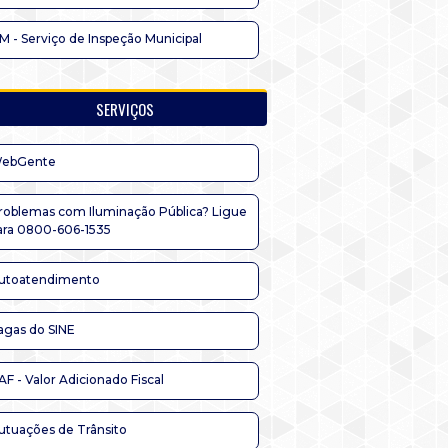
IM - Serviço de Inspeção Municipal
SERVIÇOS
ebGente
roblemas com Iluminação Pública? Ligue
ara 0800-606-1535
utoatendimento
agas do SINE
AF - Valor Adicionado Fiscal
utuações de Trânsito