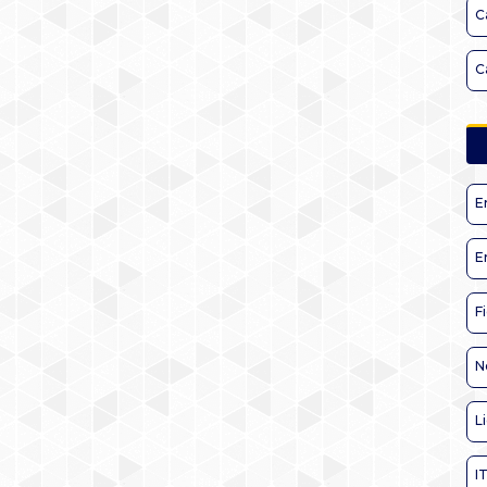
C
C
E
E
F
N
L
I