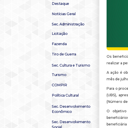
Destaque
Notícias Geral
Sec. Administração
Licitação
Fazenda
Tiro de Guerra
Os benefici
realizar a 
Sec. Cultura e Turismo
A ação é obr
Turismo
mês de julh
COMPIR
Para o proc
(UBS), apre
Política Cultural
(Número de I
Sec. Desenvolvimento
O objetiv
Econômico
beneficiári
Sec. Desenvolvimento
beneficiária
Social