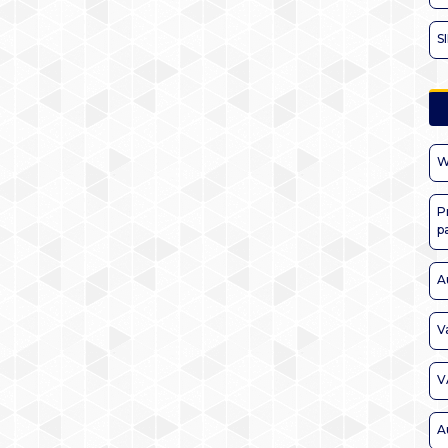
S
W
P
p
A
V
V
A