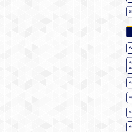
S
W
P
p
A
V
V
A