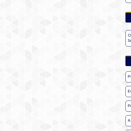
C
S
P
E
P
A