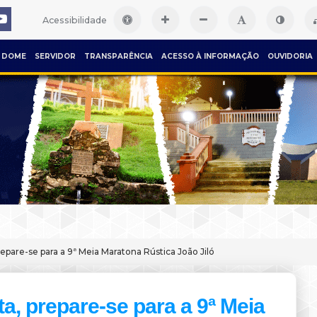
Acessibilidade
DOME
SERVIDOR
TRANSPARÊNCIA
ACESSO À INFORMAÇÃO
OUVIDORIA
repare-se para a 9ª Meia Maratona Rústica João Jiló
ta, prepare-se para a 9ª Meia