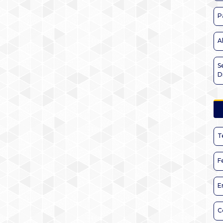
P
A
S
D
T
F
E
C