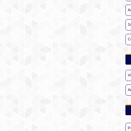
A
J
C
V
A
P