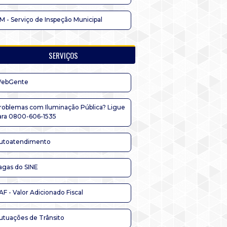
IM - Serviço de Inspeção Municipal
SERVIÇOS
ebGente
roblemas com Iluminação Pública? Ligue
ara 0800-606-1535
utoatendimento
agas do SINE
AF - Valor Adicionado Fiscal
utuações de Trânsito