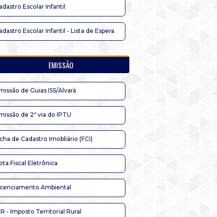
adastro Escolar Infantil
adastro Escolar Infantil - Lista de Espera
EMISSÃO
missão de Guias ISS/Alvará
missão de 2ª via do IPTU
icha de Cadastro Imobliário (FCI)
ota Fiscal Eletrônica
icenciamento Ambiental
TR - Imposto Territorial Rural