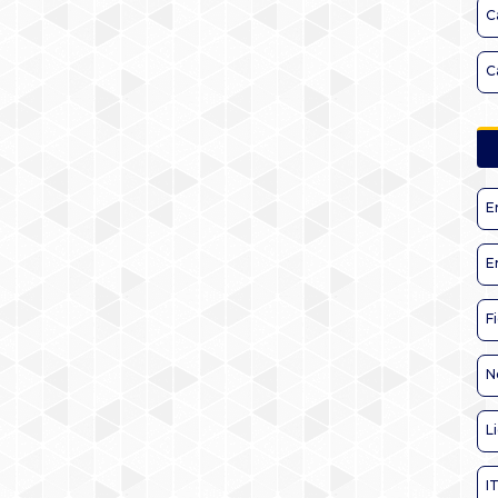
C
C
E
E
F
N
L
I