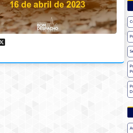
C
P
ook
hatsApp
X
S
P
P
P
D
A