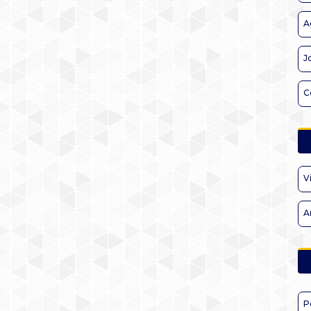
A
J
C
V
A
P