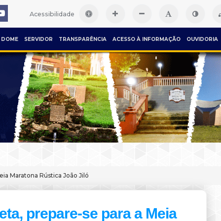
Acessibilidade
DOME
SERVIDOR
TRANSPARÊNCIA
ACESSO À INFORMAÇÃO
OUVIDORIA
eia Maratona Rústica João Jiló
leta, prepare-se para a Meia