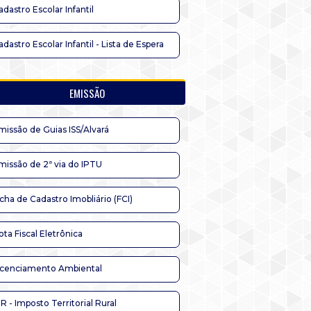
adastro Escolar Infantil
adastro Escolar Infantil - Lista de Espera
EMISSÃO
missão de Guias ISS/Alvará
missão de 2ª via do IPTU
icha de Cadastro Imobliário (FCI)
ota Fiscal Eletrônica
icenciamento Ambiental
TR - Imposto Territorial Rural