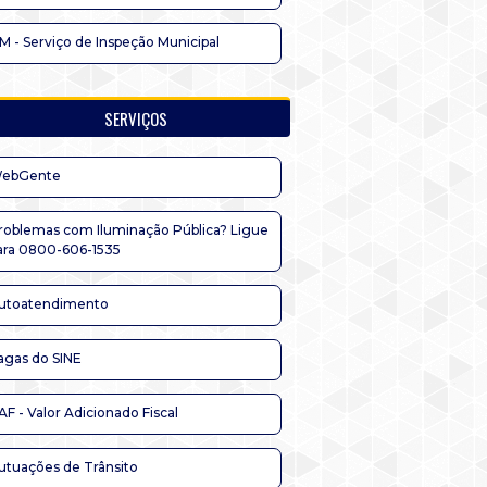
IM - Serviço de Inspeção Municipal
SERVIÇOS
ebGente
roblemas com Iluminação Pública? Ligue
ara 0800-606-1535
utoatendimento
agas do SINE
AF - Valor Adicionado Fiscal
utuações de Trânsito