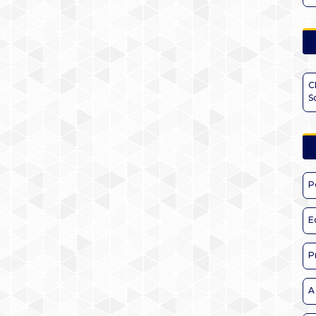
C
S
P
E
P
A