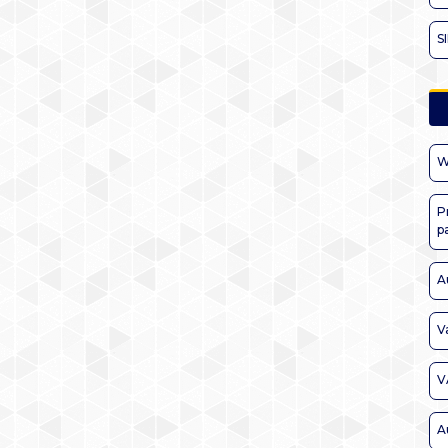
S
W
P
p
A
V
V
A