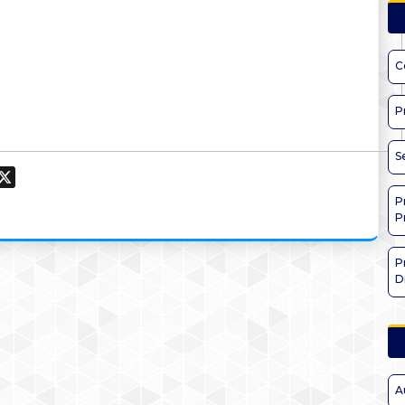
C
P
S
ook
hatsApp
X
P
P
P
D
A