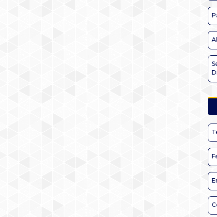
P
A
S
D
T
F
E
C