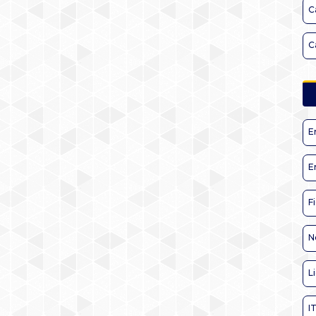
C
C
E
E
F
N
L
I