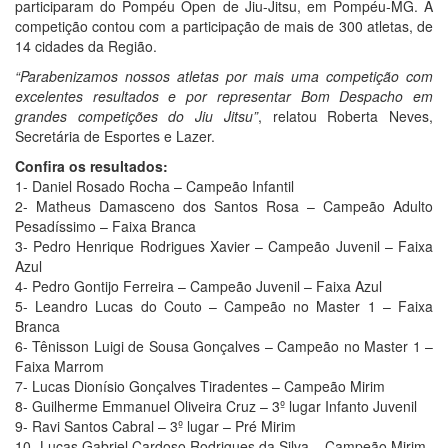
participaram do Pompéu Open de Jiu-Jitsu, em Pompéu-MG. A
competição contou com a participação de mais de 300 atletas, de
14 cidades da Região.
“Parabenizamos nossos atletas por mais uma competição com
excelentes resultados e por representar Bom Despacho em
grandes competições do Jiu Jitsu”
, relatou Roberta Neves,
Secretária de Esportes e Lazer.
Confira os resultados:
1- Daniel Rosado Rocha – Campeão Infantil
2- Matheus Damasceno dos Santos Rosa – Campeão Adulto
Pesadíssimo – Faixa Branca
3- Pedro Henrique Rodrigues Xavier – Campeão Juvenil – Faixa
Azul
4- Pedro Gontijo Ferreira – Campeão Juvenil – Faixa Azul
5- Leandro Lucas do Couto – Campeão no Master 1 – Faixa
Branca
6- Tênisson Luigi de Sousa Gonçalves – Campeão no Master 1 –
Faixa Marrom
7- Lucas Dionísio Gonçalves Tiradentes – Campeão Mirim
8- Guilherme Emmanuel Oliveira Cruz – 3º lugar Infanto Juvenil
9- Ravi Santos Cabral – 3º lugar – Pré Mirim
10- Lucas Gabriel Cardoso Rodrigues da Silva – Campeão Mirim