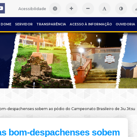
Acessibilidade
DOME
SERVIDOR
TRANSPARÊNCIA
ACESSO À INFORMAÇÃO
OUVIDORIA
bom-despachenses sobem ao pódio do Campeonato Brasileiro de Jiu Jitsu
tas bom-despachenses sobem