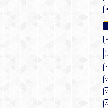
S
W
P
p
A
V
V
A