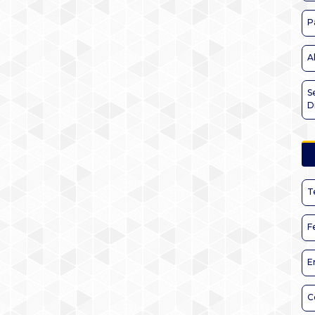
P
A
S
D
T
F
E
C