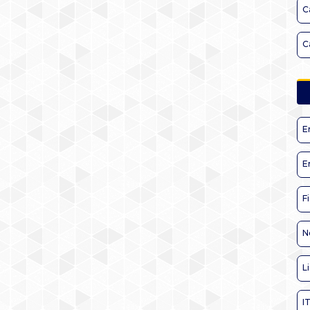
C
C
E
E
F
N
L
I