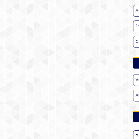
A
J
C
V
A
P