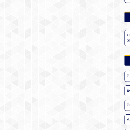
C
S
P
E
P
A