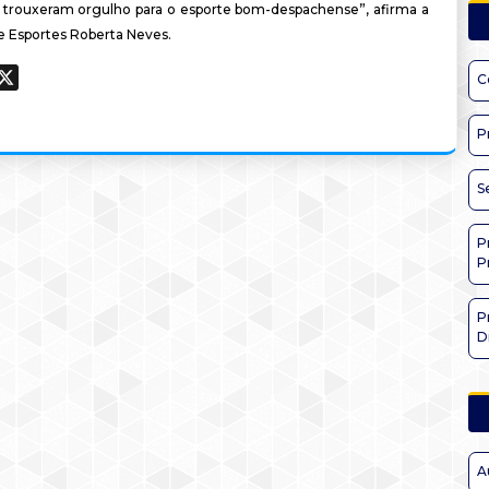
 trouxeram orgulho para o esporte bom-despachense”, afirma a
de Esportes Roberta Neves.
ook
hatsApp
X
C
P
S
P
P
P
D
A