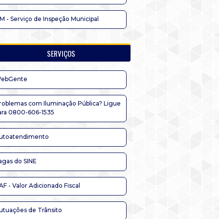
IM - Serviço de Inspeção Municipal
SERVIÇOS
ebGente
roblemas com Iluminação Pública? Ligue
ara 0800-606-1535
utoatendimento
agas do SINE
AF - Valor Adicionado Fiscal
utuações de Trânsito