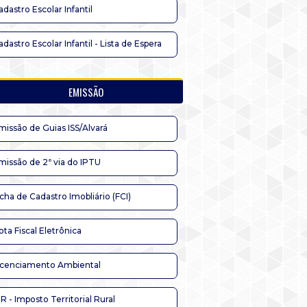
adastro Escolar Infantil
adastro Escolar Infantil - Lista de Espera
EMISSÃO
missão de Guias ISS/Alvará
missão de 2ª via do IPTU
icha de Cadastro Imobliário (FCI)
ota Fiscal Eletrônica
icenciamento Ambiental
TR - Imposto Territorial Rural