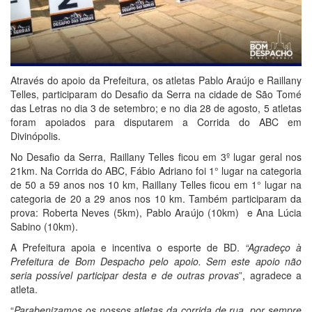
Através do apoio da Prefeitura, os atletas Pablo Araújo e Raillany
Telles, participaram do Desafio da Serra na cidade de São Tomé
das Letras no dia 3 de setembro; e no dia 28 de agosto, 5 atletas
foram apoiados para disputarem a Corrida do ABC em
Divinópolis.
No Desafio da Serra, Raillany Telles ficou em 3º lugar geral nos
21km. Na Corrida do ABC, Fábio Adriano foi 1° lugar na categoria
de 50 a 59 anos nos 10 km, Raillany Telles ficou em 1° lugar na
categoria de 20 a 29 anos nos 10 km. Também participaram da
prova: Roberta Neves (5km), Pablo Araújo (10km) e Ana Lúcia
Sabino (10km).
A Prefeitura apoia e incentiva o esporte de BD.
“Agradeço à
Prefeitura de Bom Despacho pelo apoio. Sem este apoio não
seria possível participar desta e de outras provas
”, agradece a
atleta.
“
Parabenizamos os nossos atletas da corrida de rua, por sempre