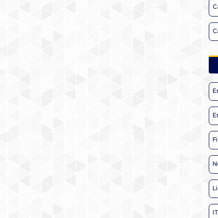
C
C
E
E
F
N
L
I