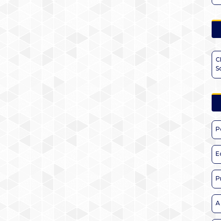
C
S
P
E
P
A