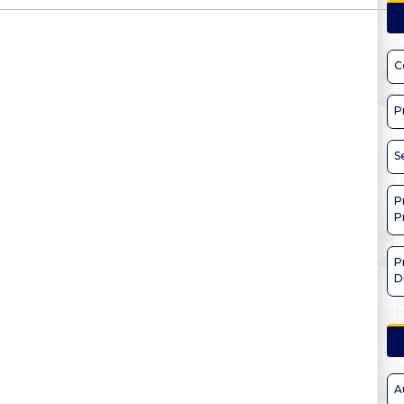
C
P
S
P
P
P
D
A