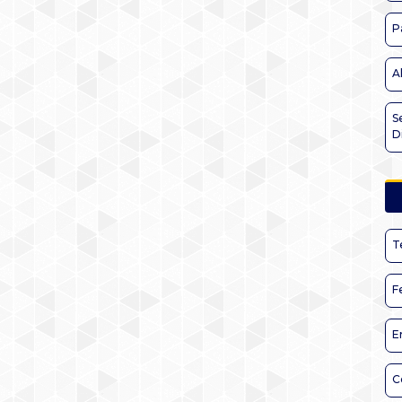
P
A
S
D
T
F
E
C