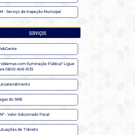
IM - Serviço de Inspeção Municipal
SERVIÇOS
ebGente
roblemas com Iluminação Pública? Ligue
ara 0800-606-1535
utoatendimento
agas do SINE
AF - Valor Adicionado Fiscal
utuações de Trânsito