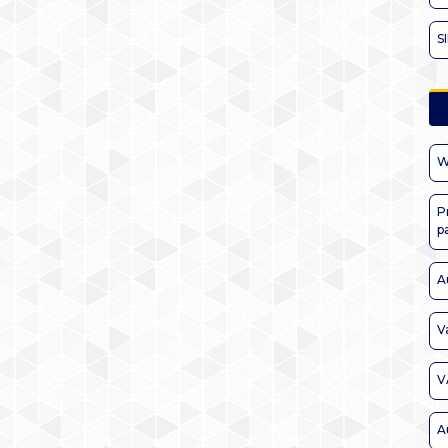
S
W
P
p
A
V
V
A