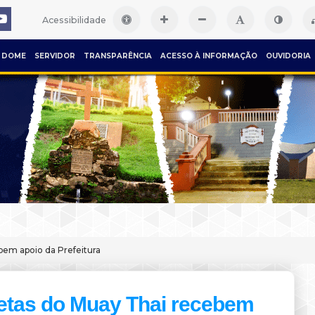
Acessibilidade
DOME
SERVIDOR
TRANSPARÊNCIA
ACESSO À INFORMAÇÃO
OUVIDORIA
bem apoio da Prefeitura
letas do Muay Thai recebem