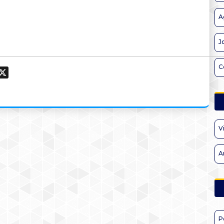
A
J
C
ook
hatsApp
X
V
A
P