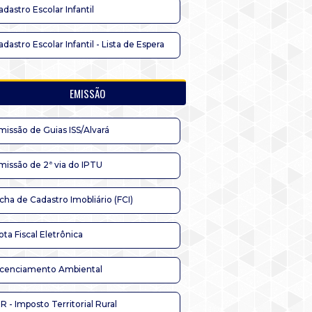
adastro Escolar Infantil
adastro Escolar Infantil - Lista de Espera
EMISSÃO
missão de Guias ISS/Alvará
missão de 2ª via do IPTU
icha de Cadastro Imobliário (FCI)
ota Fiscal Eletrônica
icenciamento Ambiental
TR - Imposto Territorial Rural