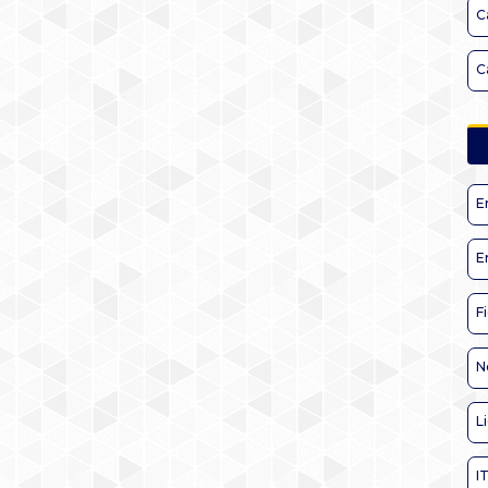
C
C
E
E
F
N
L
I