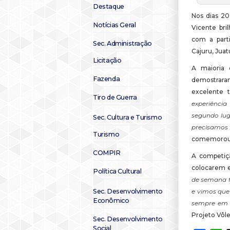
Destaque
Nos dias 20
Notícias Geral
Vicente bri
com a parti
Sec. Administração
Cajuru, Juatu
Licitação
A maioria d
Fazenda
demostrar
excelente 
Tiro de Guerra
experiênci
segundo lug
Sec. Cultura e Turismo
precisamos 
Turismo
comemorou o
COMPIR
A competiçã
colocarem e
Política Cultural
de semana f
Sec. Desenvolvimento
e vimos que
Econômico
sempre em b
Projeto Vôle
Sec. Desenvolvimento
Social