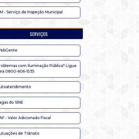
IM - Serviço de Inspeção Municipal
SERVIÇOS
ebGente
roblemas com Iluminação Pública? Ligue
ara 0800-606-1535
utoatendimento
agas do SINE
AF - Valor Adicionado Fiscal
utuações de Trânsito