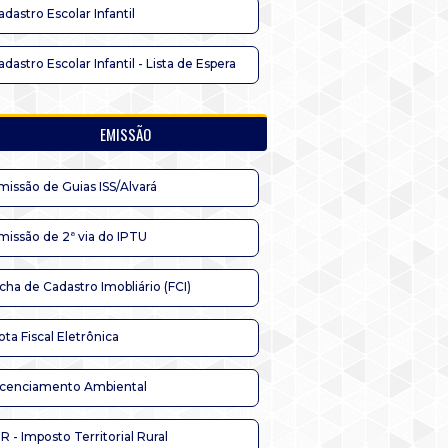
adastro Escolar Infantil
adastro Escolar Infantil - Lista de Espera
EMISSÃO
missão de Guias ISS/Alvará
missão de 2ª via do IPTU
icha de Cadastro Imobliário (FCI)
ota Fiscal Eletrônica
icenciamento Ambiental
TR - Imposto Territorial Rural