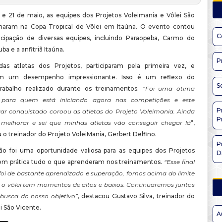
 e 21 de maio, as equipes dos Projetos Voleimania e Vôlei São
lharam na Copa Tropical de Vôlei em Itaúna. O evento contou
C
cipação de diversas equipes, incluindo Paraopeba, Carmo do
ba e a anfitriã Itaúna.
P
as atletas dos Projetos, participaram pela primeira vez, e
am um desempenho impressionante. Isso é um reflexo do
S
trabalho realizado durante os treinamentos.
“Foi uma ótima
a para quem está iniciando agora nas competições e este
P
ar conquistado coroou as atletas do Projeto Voleimania. Ainda
P
melhorar e sei que minhas atletas vão conseguir chegar lá
“,
 treinador do Projeto VoleiMania, Gerbert Delfino.
P
o foi uma oportunidade valiosa para as equipes dos Projetos
D
m prática tudo o que aprenderam nos treinamentos.
“Esse final
oi de bastante aprendizado e superação, fomos acima do limite
 o vôlei tem momentos de altos e baixos. Continuaremos juntos
usca do nosso objetivo”
, destacou Gustavo Silva, treinador do
i São Vicente.
A