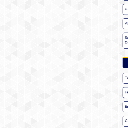
P
A
S
D
T
F
E
C