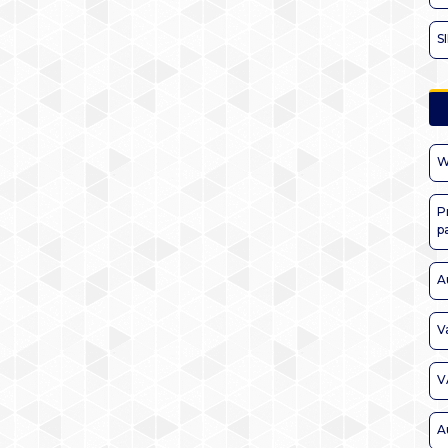
S
W
P
p
A
V
V
A