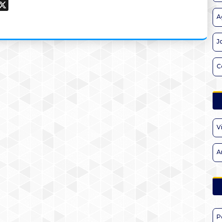
ook
hatsApp
X
A
J
C
V
A
P