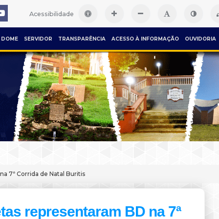
Acessibilidade
DOME
SERVIDOR
TRANSPARÊNCIA
ACESSO À INFORMAÇÃO
OUVIDORIA
a 7ª Corrida de Natal Buritis
etas representaram BD na 7ª