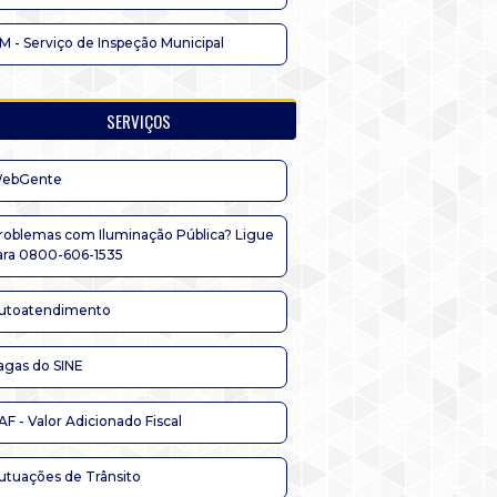
IM - Serviço de Inspeção Municipal
SERVIÇOS
ebGente
roblemas com Iluminação Pública? Ligue
ara 0800-606-1535
utoatendimento
agas do SINE
AF - Valor Adicionado Fiscal
utuações de Trânsito