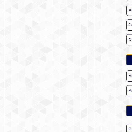
A
J
C
V
A
P