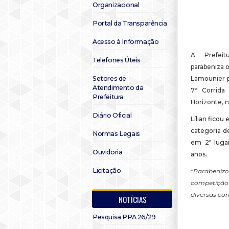
Organizacional
Portal da Transparência
Acesso à Informação
A Prefei
Telefones Úteis
parabeniza o
Setores de
Lamounier pe
Atendimento da
7ª Corrida
Prefeitura
Horizonte, n
Diário Oficial
Lílian ficou 
categoria d
Normas Legais
em 2º luga
Ouvidoria
anos.
Licitação
“Parabeniz
competição 
diversas cor
NOTÍCIAS
Pesquisa PPA 26/29