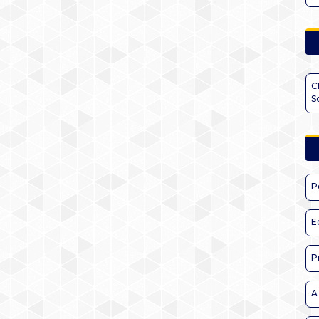
C
S
P
E
P
A