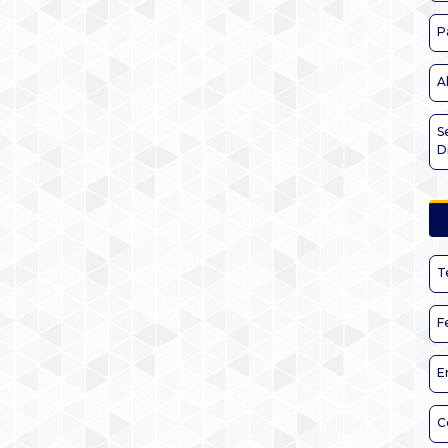
P
A
S
D
T
F
E
C