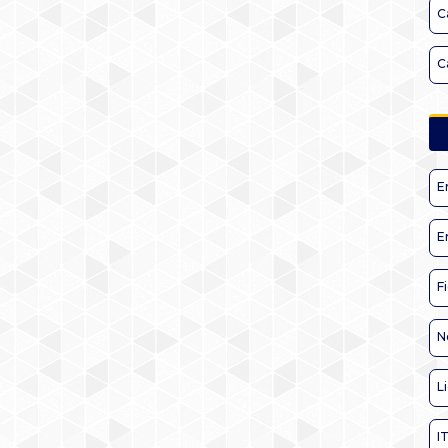
C
C
E
E
F
N
L
I