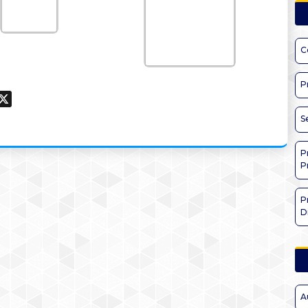
C
P
ook
hatsApp
X
S
P
P
P
D
A