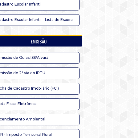
adastro Escolar Infantil
adastro Escolar Infantil - Lista de Espera
EMISSÃO
missão de Guias ISS/Alvará
missão de 2ª via do IPTU
icha de Cadastro Imobliário (FCI)
ota Fiscal Eletrônica
icenciamento Ambiental
TR - Imposto Territorial Rural