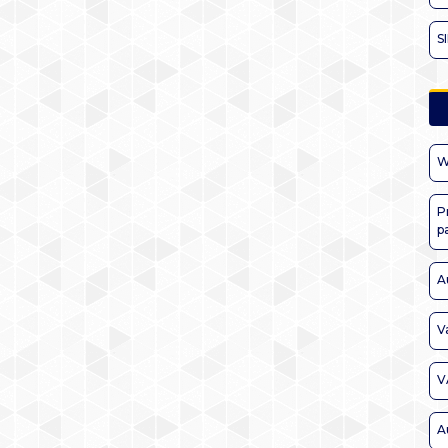
S
W
P
p
A
V
V
A