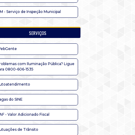
IM - Serviço de Inspeção Municipal
SERVIÇOS
ebGente
roblemas com Iluminação Pública? Ligue
ara 0800-606-1535
utoatendimento
agas do SINE
AF - Valor Adicionado Fiscal
utuações de Trânsito