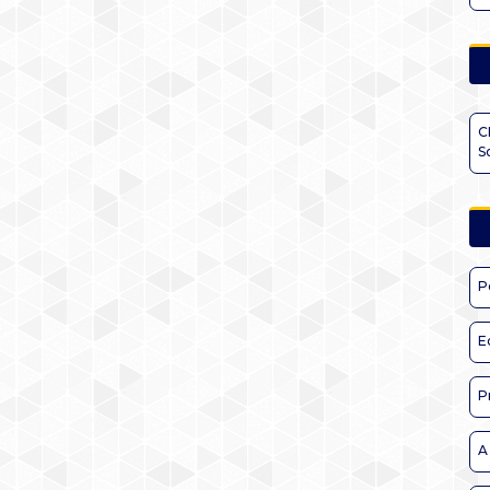
C
S
P
E
P
A