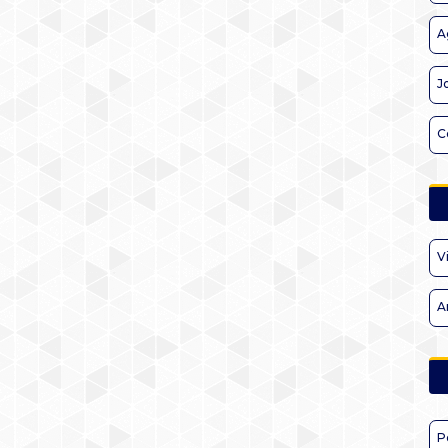
A
J
C
V
A
P