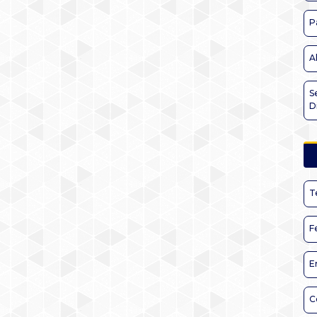
P
A
S
D
T
F
E
C