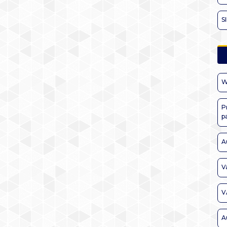
S
W
P
p
A
V
V
A