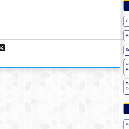
C
P
ook
hatsApp
X
S
P
P
P
D
A