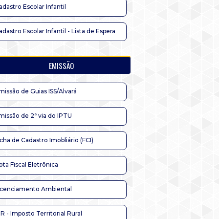
adastro Escolar Infantil
adastro Escolar Infantil - Lista de Espera
EMISSÃO
missão de Guias ISS/Alvará
missão de 2ª via do IPTU
icha de Cadastro Imobliário (FCI)
ota Fiscal Eletrônica
icenciamento Ambiental
TR - Imposto Territorial Rural