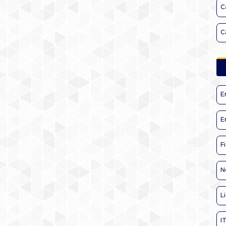
C
C
E
E
F
N
L
I